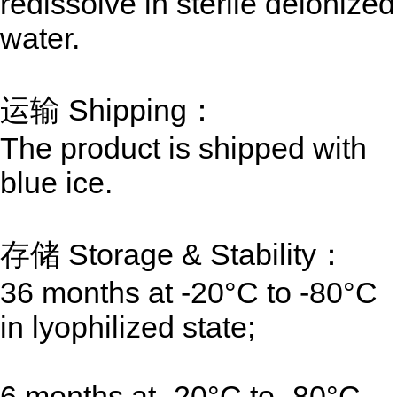
redissolve in sterile deionized
water.
运输 Shipping：
The product is shipped with
blue ice.
存储 Storage & Stability：
36 months at -20°C to -80°C
in lyophilized state;
6 months at -20°C to -80°C