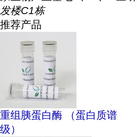
发楼C1栋
推荐产品
重组胰蛋白酶 （蛋白质谱
级）