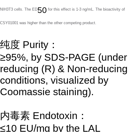
50
NIH3T3 cells. The ED
for this
effect is 1-3 ng/mL. The bioactivity of
CSY01001
was higher than the other
competing product.
纯度 Purity：
≥95%, by SDS-PAGE (under
reducing (R) & Non-reducing
conditions, visualized by
Coomassie staining).
内毒素 Endotoxin：
≤10 EU/mg by the LAL