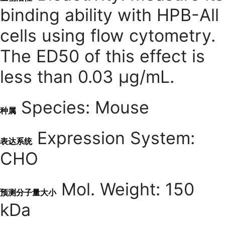
binding ability with HPB-All
cells using flow cytometry.
The ED50 of this effect is
less than 0.03 μg/mL.
Species: Mouse
种属
Expression System:
表达系统
CHO
Mol. Weight: 150
预测分子量大小
kDa