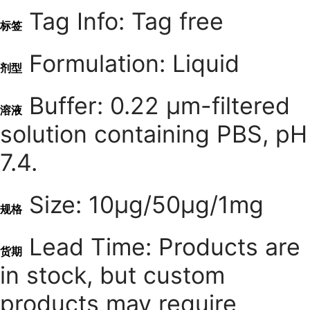
Tag Info: Tag free
标签
Formulation: Liquid
剂型
Buffer: 0.22 μm-filtered
溶液
solution containing PBS, pH
7.4.
Size: 10μg/50μg/1mg
规格
Lead Time: Products are
货期
in stock, but custom
products may require