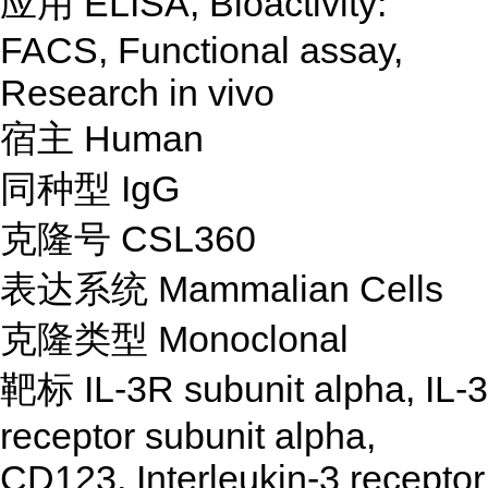
应用 ELISA, Bioactivity:
FACS, Functional assay,
Research in vivo
宿主 Human
同种型 IgG
克隆号 CSL360
表达系统 Mammalian Cells
克隆类型 Monoclonal
靶标 IL-3R subunit alpha, IL-3
receptor subunit alpha,
CD123, Interleukin-3 receptor