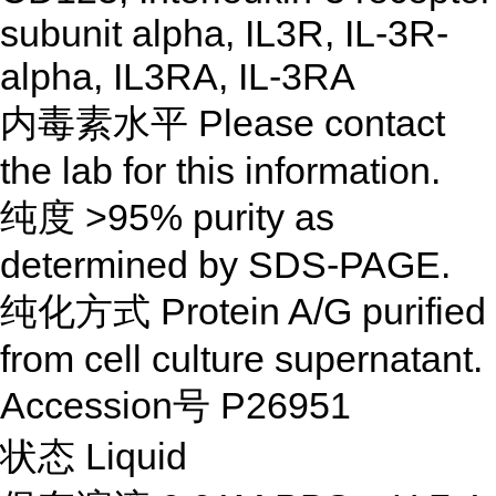
subunit alpha, IL3R, IL-3R-
alpha, IL3RA, IL-3RA
内毒素水平 Please contact
the lab for this information.
纯度 >95% purity as
determined by SDS-PAGE.
纯化方式 Protein A/G purified
from cell culture supernatant.
Accession号 P26951
状态 Liquid