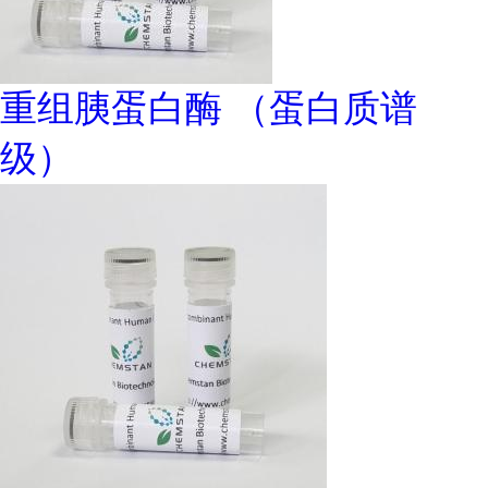
重组胰蛋白酶 （蛋白质谱
级）