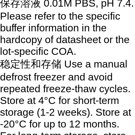
保存溶液 0.01M PBS, pH 7.4.
Please refer to the specific
buffer information in the
hardcopy of datasheet or the
lot-specific COA.
稳定性和存储 Use a manual
defrost freezer and avoid
repeated freeze-thaw cycles.
Store at 4°C for short-term
storage (1-2 weeks). Store at
-20°C for up to 12 months.