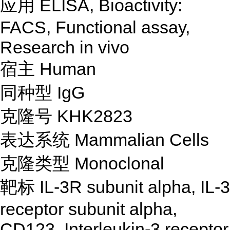
应用 ELISA, Bioactivity:
FACS, Functional assay,
Research in vivo
宿主 Human
同种型 IgG
克隆号 KHK2823
表达系统 Mammalian Cells
克隆类型 Monoclonal
靶标 IL-3R subunit alpha, IL-3
receptor subunit alpha,
CD123, Interleukin-3 receptor