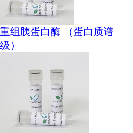
重组胰蛋白酶 （蛋白质谱
级）