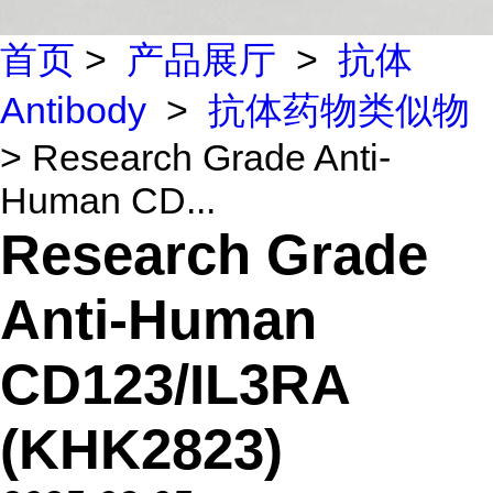
首页
>
产品展厅
>
抗体
Antibody
>
抗体药物类似物
> Research Grade Anti-
Human CD...
Research Grade
Anti-Human
CD123/IL3RA
(KHK2823)