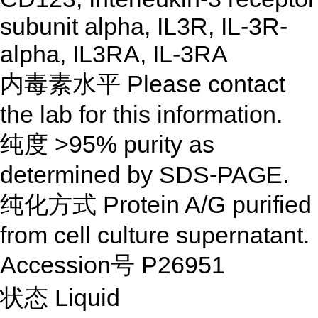
subunit alpha, IL3R, IL-3R-
alpha, IL3RA, IL-3RA
内毒素水平 Please contact
the lab for this information.
纯度 >95% purity as
determined by SDS-PAGE.
纯化方式 Protein A/G purified
from cell culture supernatant.
Accession号 P26951
状态 Liquid