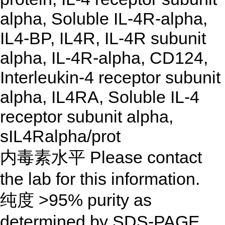
alpha, Soluble IL-4R-alpha,
IL4-BP, IL4R, IL-4R subunit
alpha, IL-4R-alpha, CD124,
Interleukin-4 receptor subunit
alpha, IL4RA, Soluble IL-4
receptor subunit alpha,
sIL4Ralpha/prot
内毒素水平 Please contact
the lab for this information.
纯度 >95% purity as
determined by SDS-PAGE.