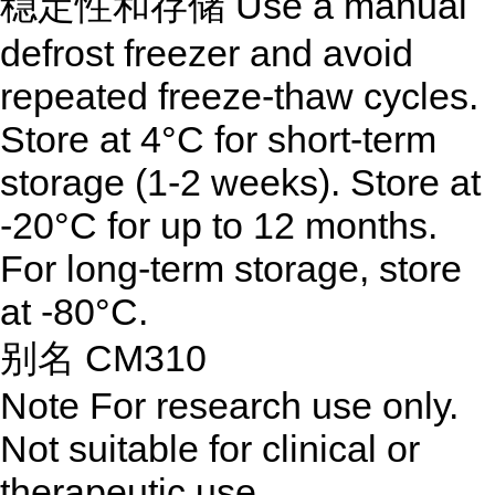
稳定性和存储 Use a manual
defrost freezer and avoid
repeated freeze-thaw cycles.
Store at 4°C for short-term
storage (1-2 weeks). Store at
-20°C for up to 12 months.
For long-term storage, store
at -80°C.
别名 CM310
Note
For research use only.
Not suitable for clinical or
therapeutic use.