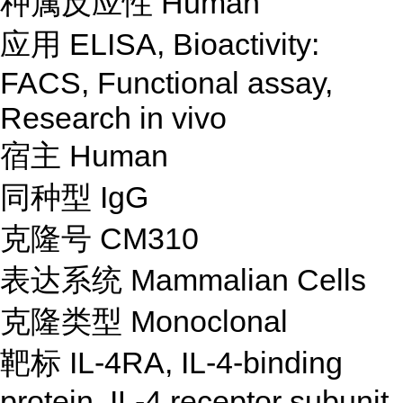
种属反应性 Human
应用 ELISA, Bioactivity:
FACS, Functional assay,
Research in vivo
宿主 Human
同种型 IgG
克隆号 CM310
表达系统 Mammalian Cells
克隆类型 Monoclonal
靶标 IL-4RA, IL-4-binding
protein, IL-4 receptor subunit