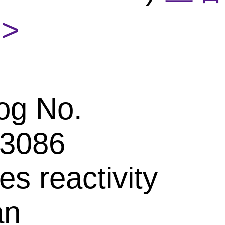
>
og No.
3086
es reactivity
an