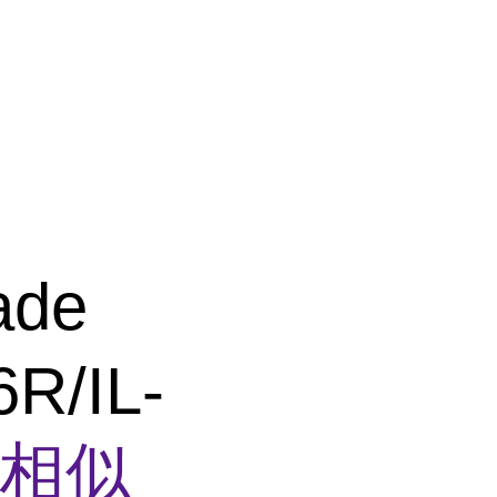
ade
R/IL-
相似