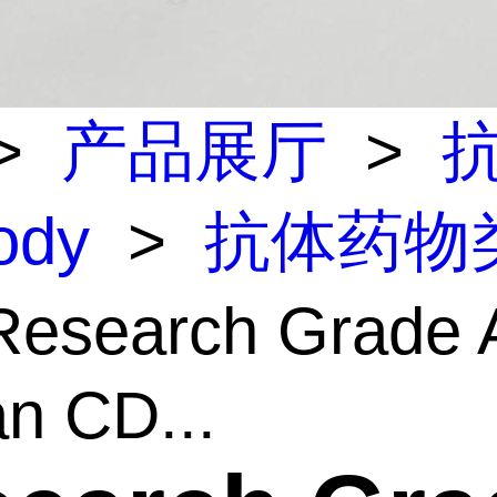
>
产品展厅
>
body
>
抗体药物
esearch Grade A
n CD...