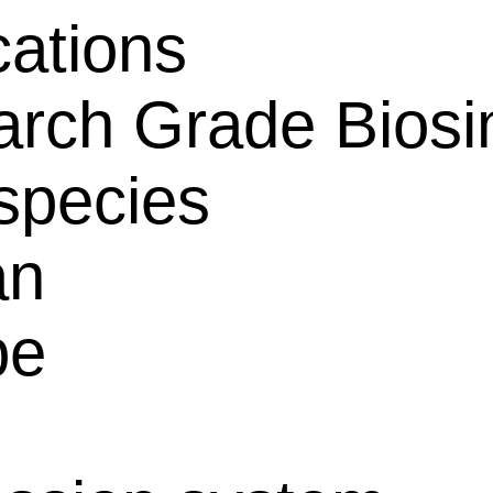
cations
rch Grade Biosim
species
an
pe