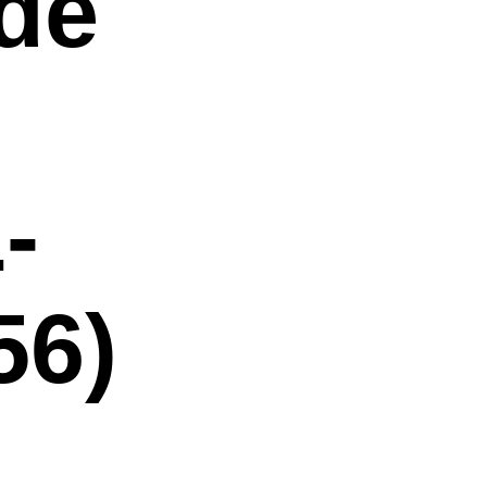
de
-
56)