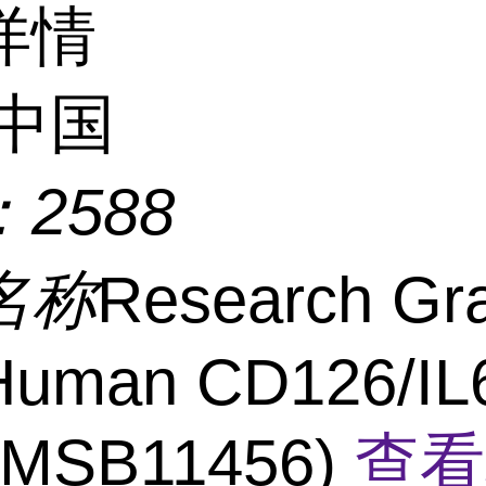
详情
中国
：
2588
名称
Research Gr
Human CD126/IL6
(MSB11456)
查看