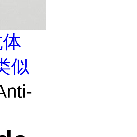
抗体
类似
nti-