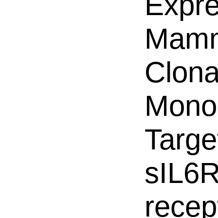
Expre
Mamm
Clona
Mono
Targe
sIL6R
recep