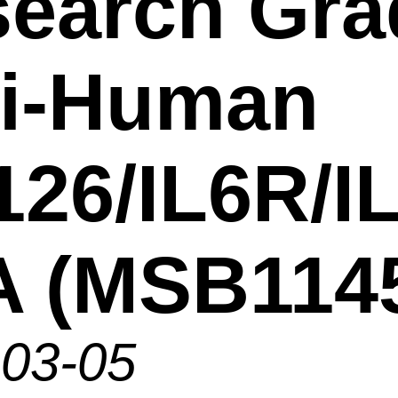
earch Gra
ti-Human
26/IL6R/IL
A (MSB114
-03-05