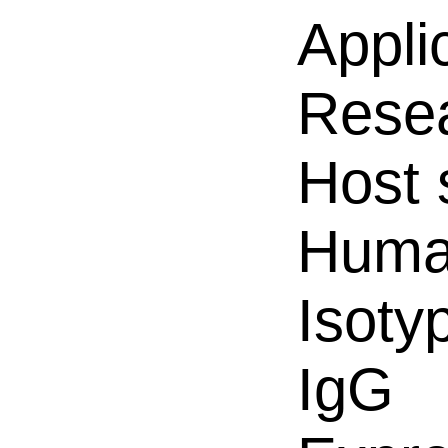
Appli
Resea
Host 
Hum
Isoty
IgG