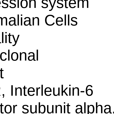
ssion system
alian Cells
lity
clonal
t
, Interleukin-6
tor subunit alpha