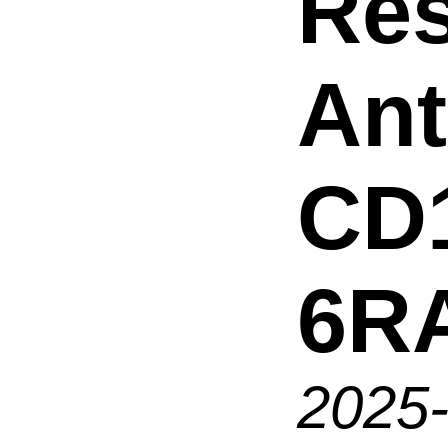
Res
An
CD1
6R
2025