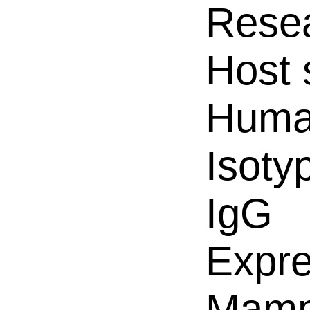
Resea
Host 
Hum
Isoty
IgG
Expre
Mamm