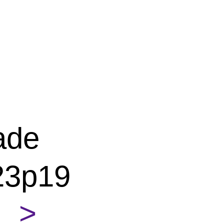
ade
23p19
 >