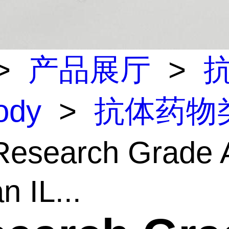
>
产品展厅
>
body
>
抗体药物
esearch Grade A
 IL...