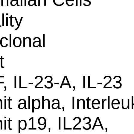
lity
clonal
t
 IL-23-A, IL-23
it alpha, Interleu
it p19, IL23A,