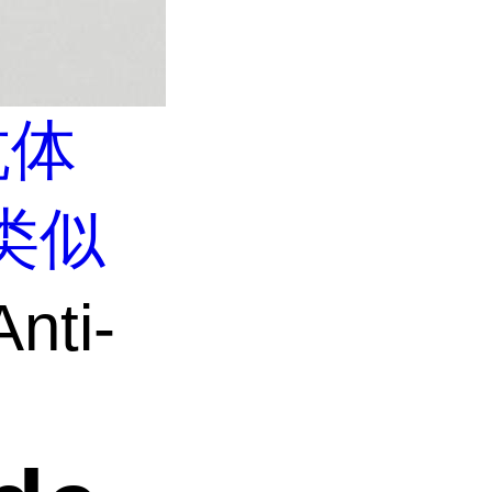
抗体
类似
nti-