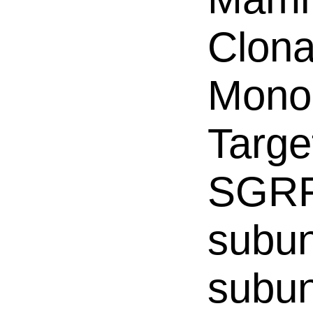
Clona
Mono
Targe
SGRF,
subun
subun