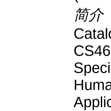
简介
Catal
CS46
Speci
Hum
Appli