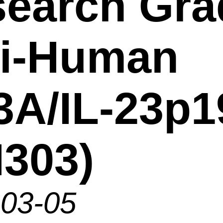
earch Gra
ti-Human
3A/IL-23p1
303)
-03-05