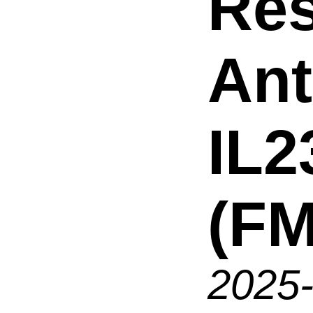
Res
An
IL2
(FM
2025