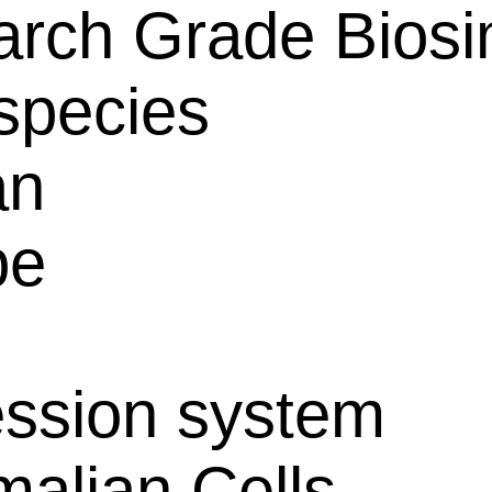
rch Grade Biosim
species
an
pe
ssion system
alian Cells