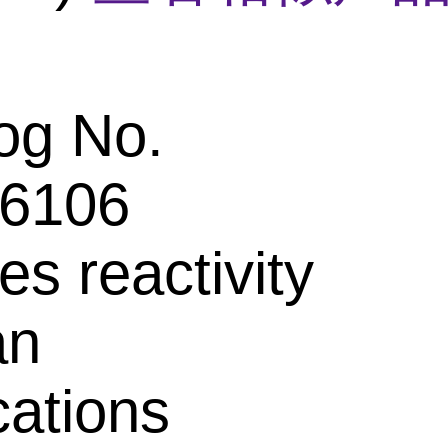
og No.
6106
es reactivity
an
cations