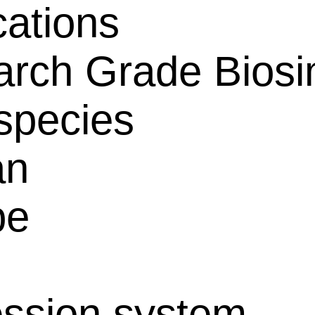
cations
rch Grade Biosim
species
an
pe
ssion system