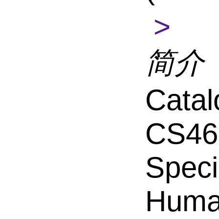
>
简介
Catal
CS46
Speci
Hum