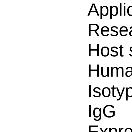
Appli
Resea
Host 
Hum
Isoty
IgG
Expre