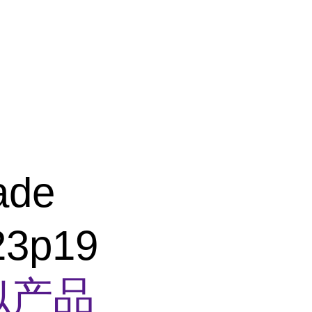
ade
23p19
似产品