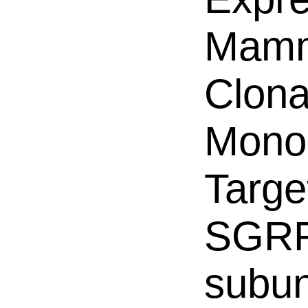
Mamm
Clona
Mono
Targe
SGRF,
subun