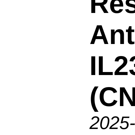
Res
An
IL2
(CN
2025