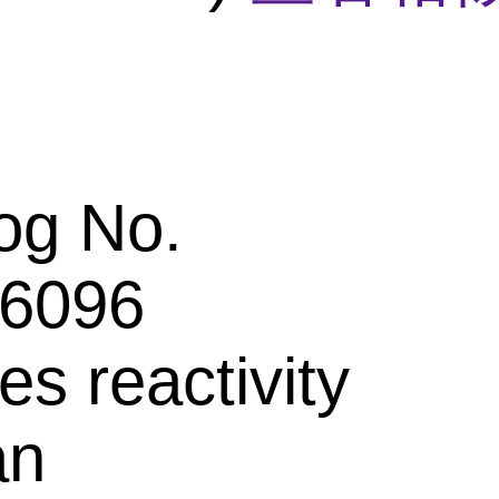
og No.
6096
es reactivity
an