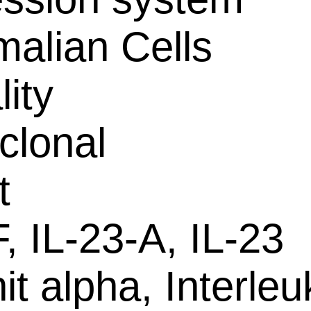
alian Cells
lity
clonal
t
 IL-23-A, IL-23
it alpha, Interleu