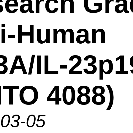
earch Gra
ti-Human
3A/IL-23p1
TO 4088)
-03-05