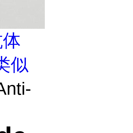
抗体
类似
nti-