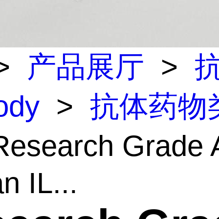
>
产品展厅
>
body
>
抗体药物
esearch Grade A
 IL...