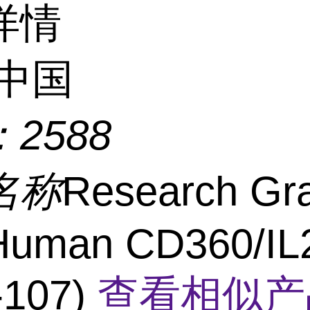
详情
中国
：
2588
名称
Research Gr
-Human CD360/IL
-107)
查看相似产