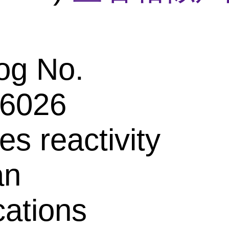
og No.
6026
es reactivity
an
cations