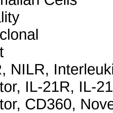
lity
clonal
t
, NILR, Interleuk
tor, IL-21R, IL-21
tor, CD360, Nove