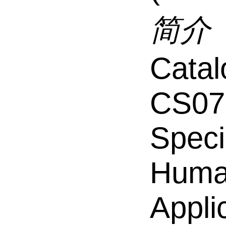
简介
Catal
CS07
Speci
Hum
Appli