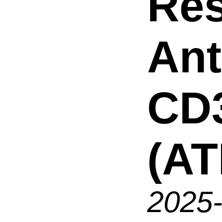
Res
An
CD3
(AT
2025