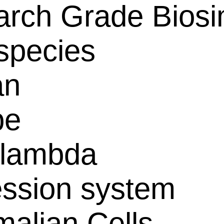
rch Grade Biosim
species
an
pe
-lambda
ssion system
alian Cells