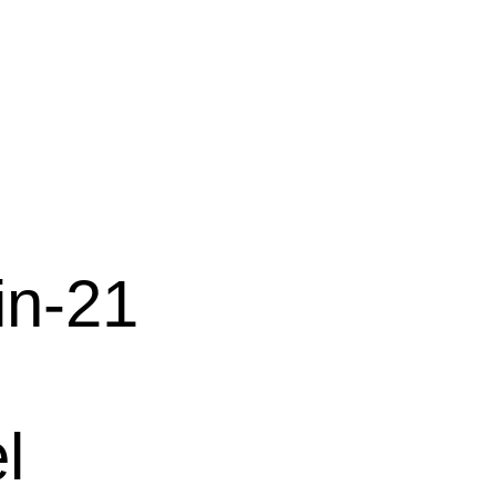
in-21
l