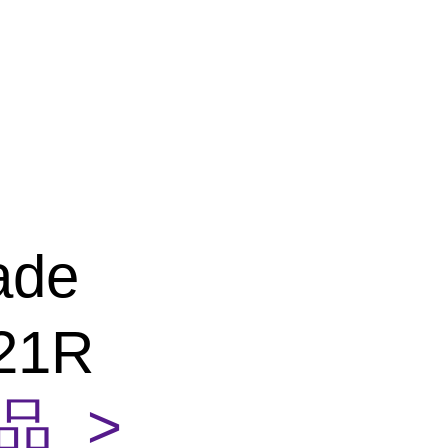
ade
21R
品 >