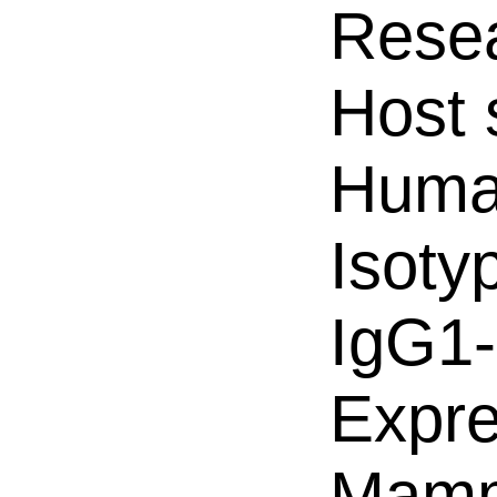
Resea
Host 
Hum
Isoty
IgG1
Expre
Mamm