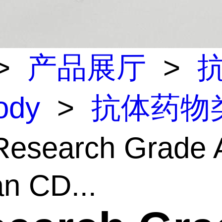
>
产品展厅
>
body
>
抗体药物
esearch Grade A
n CD...