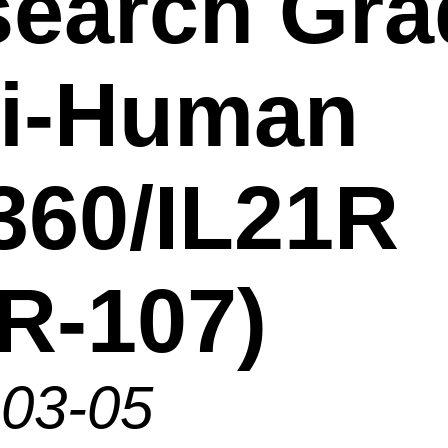
earch Gra
ti-Human
60/IL21R
R-107)
-03-05