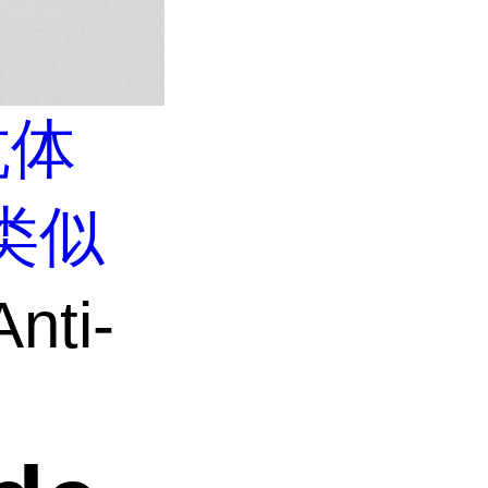
抗体
类似
nti-