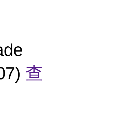
ade
07)
查