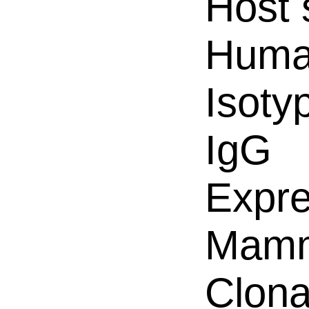
Host 
Hum
Isoty
IgG
Expre
Mamm
Clona