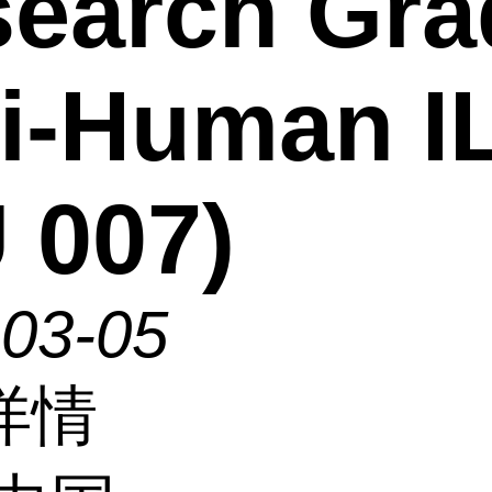
earch Gra
i-Human I
 007)
-03-05
详情