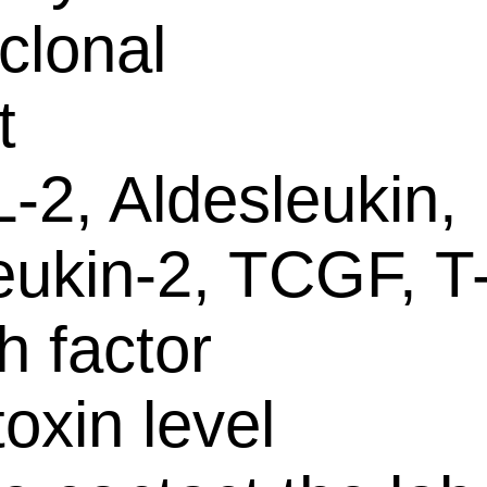
clonal
t
L-2, Aldesleukin,
leukin-2, TCGF, T-
h factor
oxin level