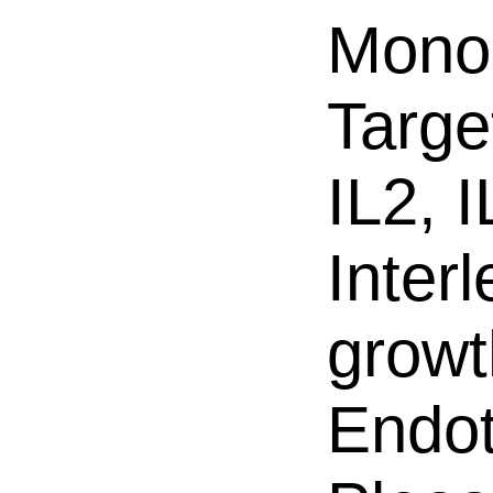
Mono
Targe
IL2, I
Inter
growt
Endot