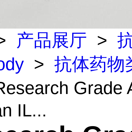
>
产品展厅
>
body
>
抗体药物
esearch Grade A
 IL...