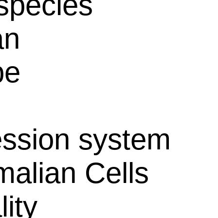
species
an
pe
ssion system
alian Cells
lity