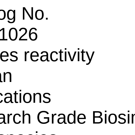
og No.
1026
es reactivity
an
cations
rch Grade Biosim