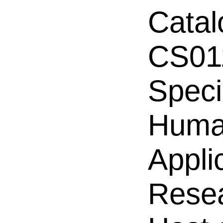
Catal
CS01
Speci
Hum
Appli
Resea