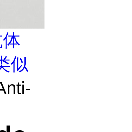
抗体
类似
nti-