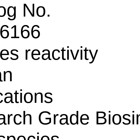
og No.
6166
es reactivity
an
cations
rch Grade Biosim
species