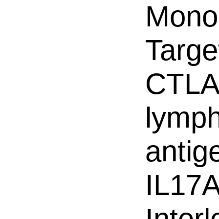
Mono
Targe
CTLA-
lymph
antig
IL17A
Inter