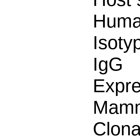
Hum
Isoty
IgG
Expre
Mamm
Clona