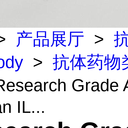
>
产品展厅
>
body
>
抗体药物
esearch Grade A
 IL...