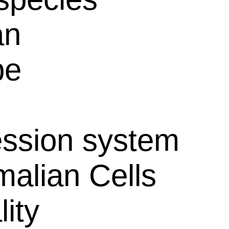
an
pe
ssion system
alian Cells
lity