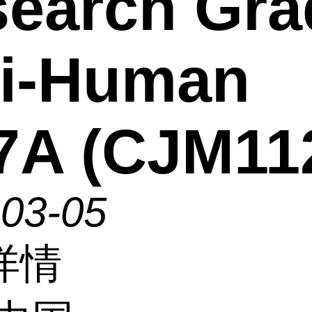
earch Gra
ti-Human
7A (CJM11
-03-05
详情