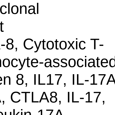
clonal
t
8, Cytotoxic T-
ocyte-associate
en 8, IL17, IL-17A
, CTLA8, IL-17,
leukin-17A