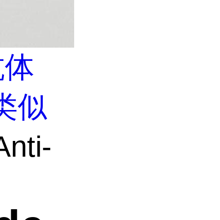
抗体
类似
nti-