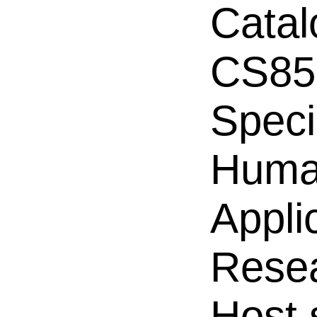
Catal
CS85
Speci
Hum
Appli
Resea
Host 