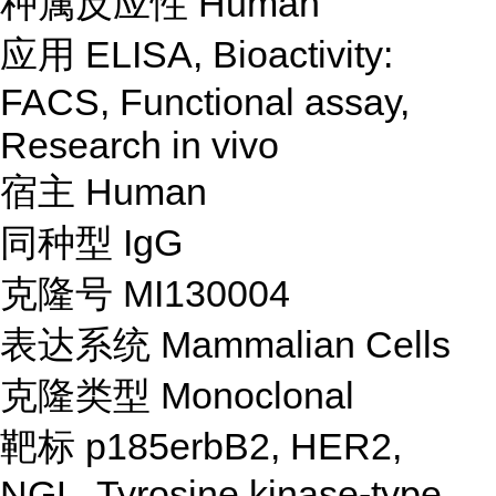
种属反应性
Human
应用
ELISA, Bioactivity:
FACS, Functional assay,
Research in vivo
宿主
Human
同种型
IgG
克隆号
MI130004
表达系统
Mammalian Cells
克隆类型
Monoclonal
靶标
p185erbB2, HER2,
NGL, Tyrosine kinase-type