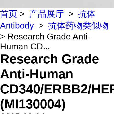
首页
>
产品展厅
>
抗体
Antibody
>
抗体药物类似物
> Research Grade Anti-
Human CD...
Research Grade
Anti-Human
CD340/ERBB2/HE
(MI130004)