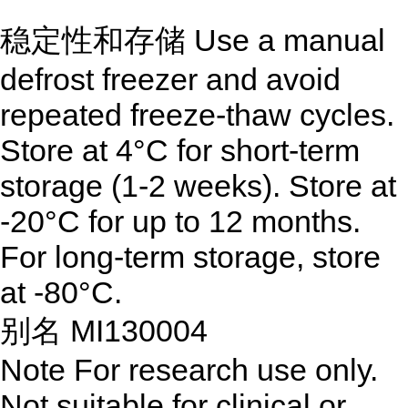
稳定性和存储
Use a manual
defrost freezer and avoid
repeated freeze-thaw cycles.
Store at 4°C for short-term
storage (1-2 weeks). Store at
-20°C for up to 12 months.
For long-term storage, store
at -80°C.
别名
MI130004
Note
For research use only.
Not suitable for clinical or