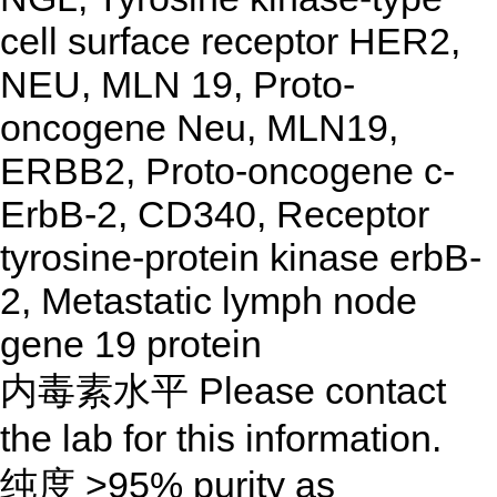
cell surface receptor HER2,
NEU, MLN 19, Proto-
oncogene Neu, MLN19,
ERBB2, Proto-oncogene c-
ErbB-2, CD340, Receptor
tyrosine-protein kinase erbB-
2, Metastatic lymph node
gene 19 protein
内毒素水平
Please contact
the lab for this information.
纯度
>95% purity as