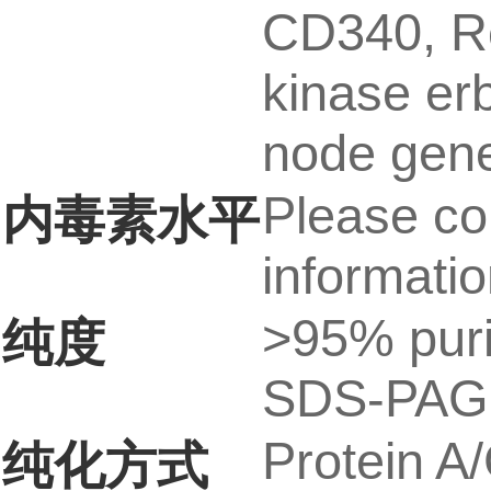
CD340, Re
kinase er
node gene
Please con
内毒素水平
informatio
>95% puri
纯度
SDS-PAG
Protein A/
纯化方式