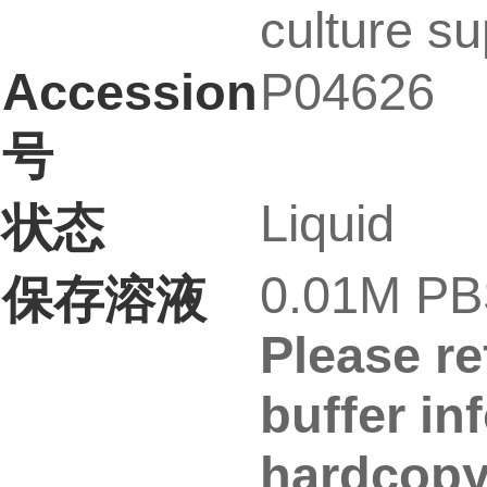
culture su
Accession
P04626
号
Liquid
状态
0.01M PBS
保存溶液
Please re
buffer in
hardcopy 