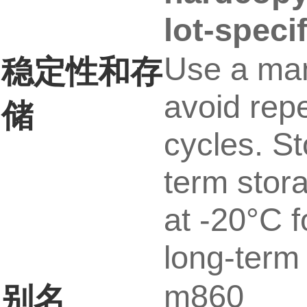
lot-speci
Use a man
稳定性和存
avoid rep
储
cycles. St
term stor
at -20°C f
long-term 
m860
别名