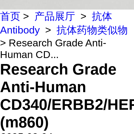
首页
>
产品展厅
>
抗体
Antibody
>
抗体药物类似物
> Research Grade Anti-
Human CD...
Research Grade
Anti-Human
CD340/ERBB2/HE
(m860)