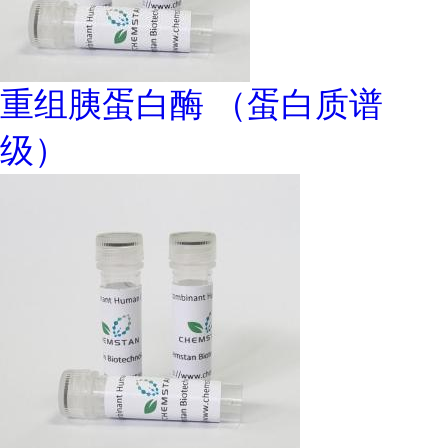
重组胰蛋白酶 （蛋白质谱
级）