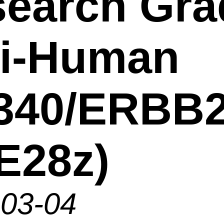
earch Gra
ti-Human
340/ERBB
E28z)
-03-04