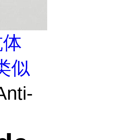
抗体
类似
nti-