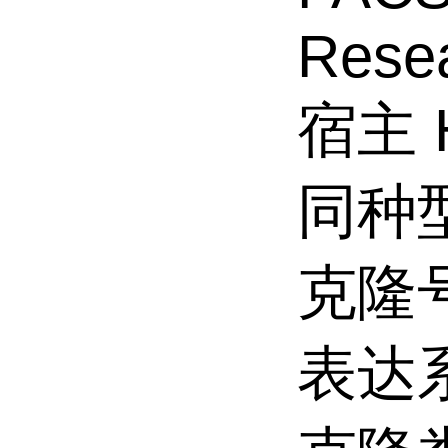
Resea
宿主 
同种型
克隆号
表达系统