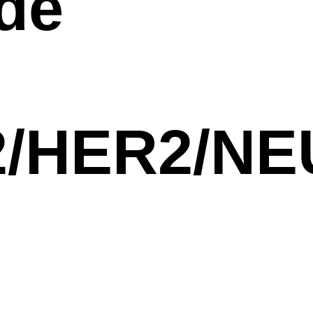
de
2/HER2/NE