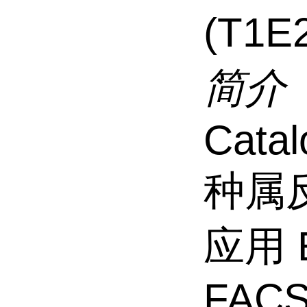
(T1E
简介
Cata
种属
应用 EL
FACS,