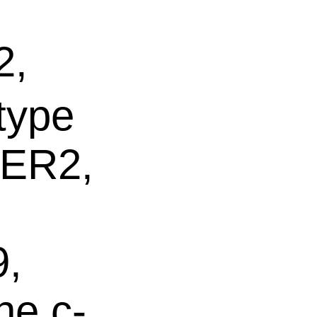
2,
type
HER2,
,
ne c-