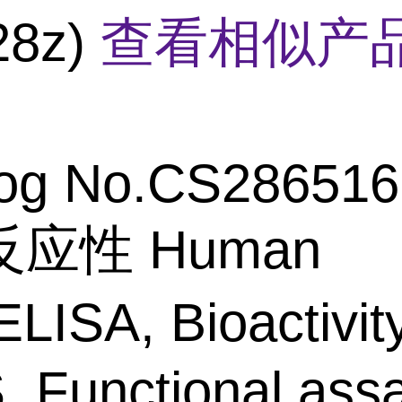
28z)
查看相似产品
log No.CS286516
反应性
Human
ISA, Bioactivity
 Functional assa