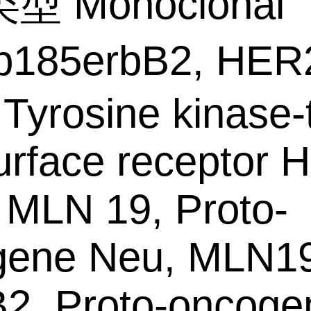
 Monoclonal
185erbB2, HER
Tyrosine kinase-
surface receptor 
MLN 19, Proto-
gene Neu, MLN19
, Proto-oncoge