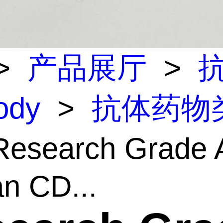
>
产品展厅
>
body
>
抗体药物
esearch Grade A
n CD...