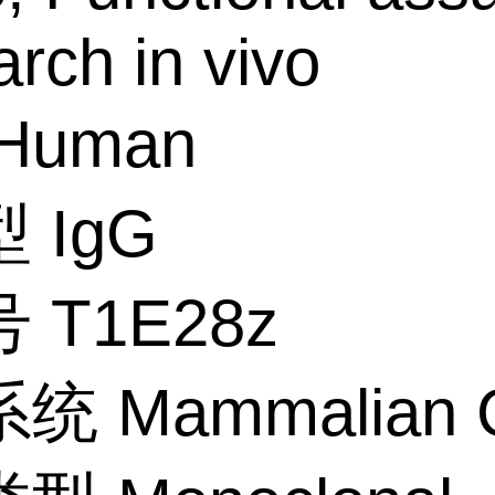
rch in vivo
Human
 IgG
 T1E28z
 Mammalian C