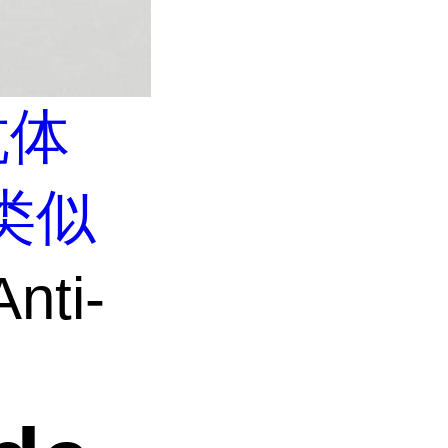
抗体
类似
nti-