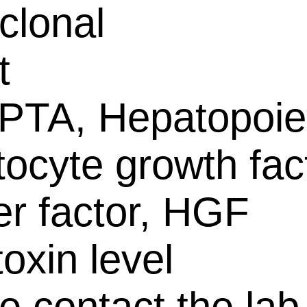
clonal
t
PTA, Hepatopoiet
ocyte growth fact
er factor, HGF
oxin level
e contact the lab 