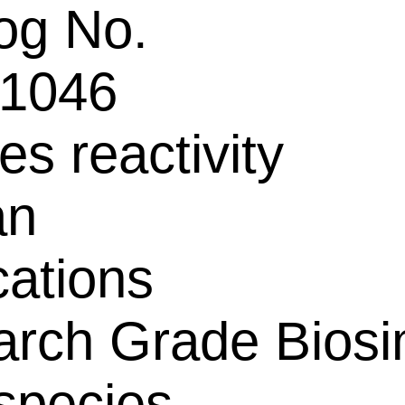
og No.
1046
es reactivity
an
cations
rch Grade Biosim
species