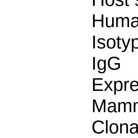
Hum
Isoty
IgG
Expre
Mamm
Clona