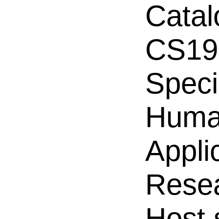
Catal
CS19
Speci
Hum
Appli
Resea
Host 