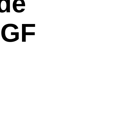
de
HGF