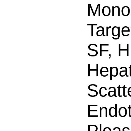
Mono
Targe
SF, H
Hepat
Scatt
Endot
Pleas