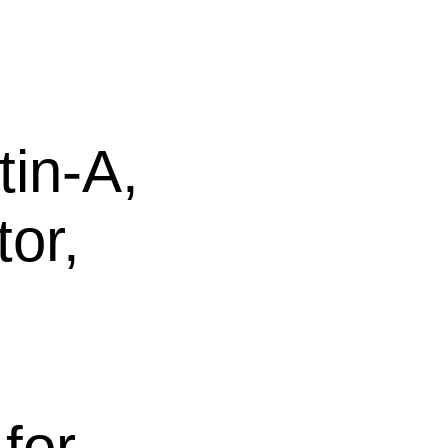
in-A,
or,
for