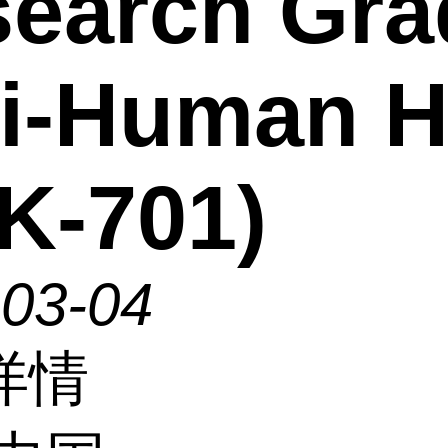
earch Gra
ti-Human 
K-701)
-03-04
详情