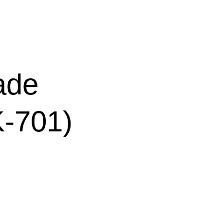
ade
-701)