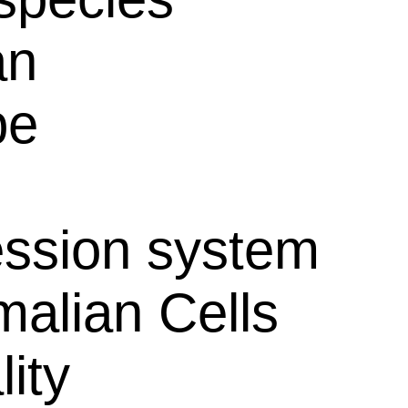
an
pe
ssion system
alian Cells
lity