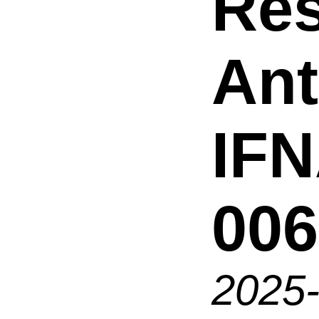
Res
An
IF
006
2025