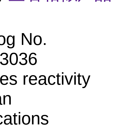
og No.
3036
es reactivity
an
cations