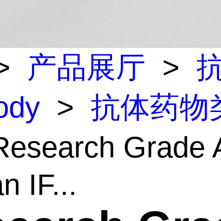
>
产品展厅
>
body
>
抗体药物
esearch Grade A
 IF...