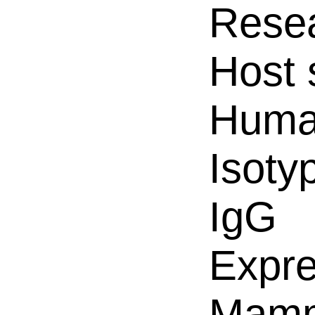
Resea
Host 
Hum
Isoty
IgG
Expre
Mamm