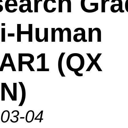
earch Gra
ti-Human
NAR1 (QX
N)
-03-04