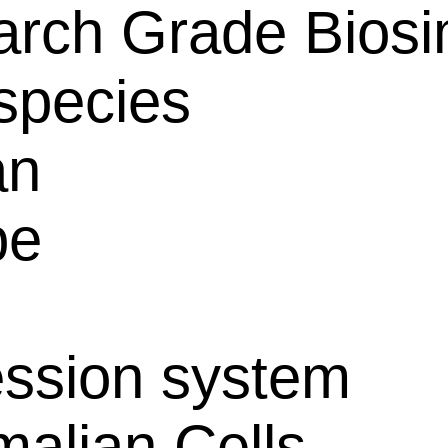
rch Grade Biosim
species
an
pe
ssion system
alian Cells