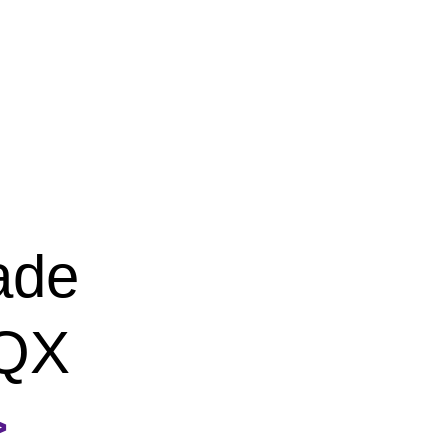
ade
(QX
>