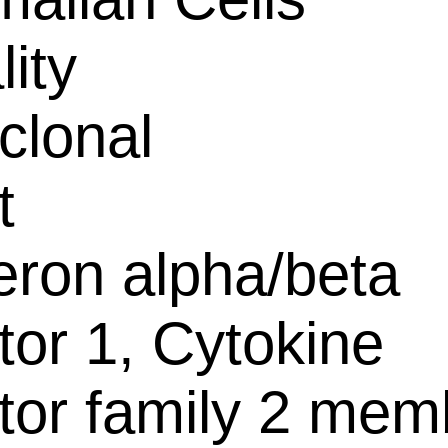
lity
clonal
t
feron alpha/beta
tor 1, Cytokine
tor family 2 mem