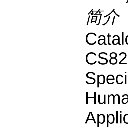
简介
Catal
CS82
Speci
Hum
Appli