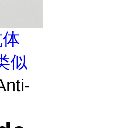
抗体
类似
nti-