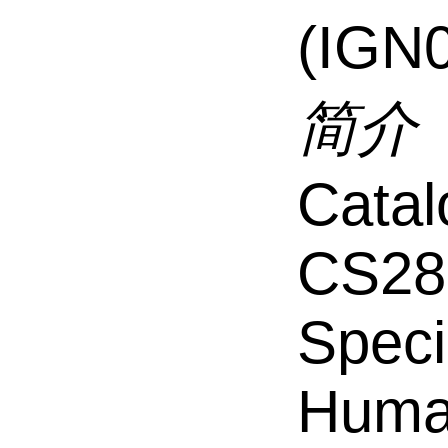
(IGN
简介
Catal
CS28
Speci
Hum