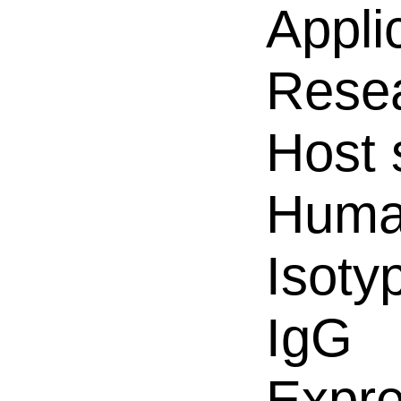
Appli
Resea
Host 
Hum
Isoty
IgG
Expre