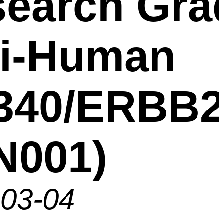
earch Gra
ti-Human
340/ERBB
N001)
-03-04