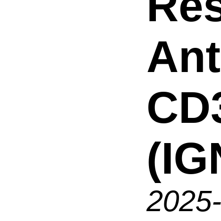
Res
An
CD
(IG
2025