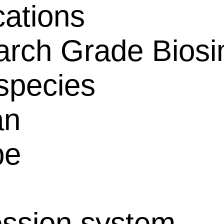
cations
rch Grade Biosim
species
an
pe
ssion system