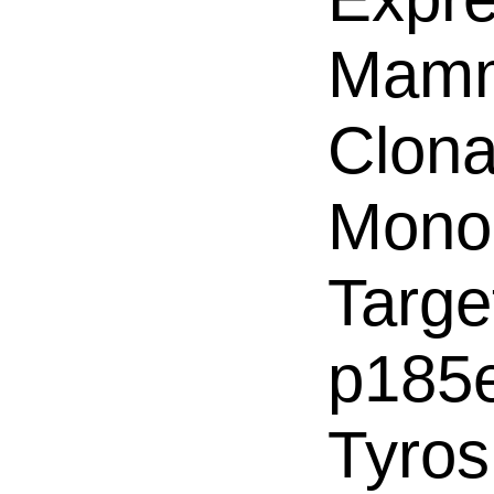
Mamm
Clona
Mono
Targe
p185
Tyros