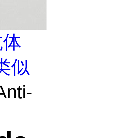
抗体
类似
nti-