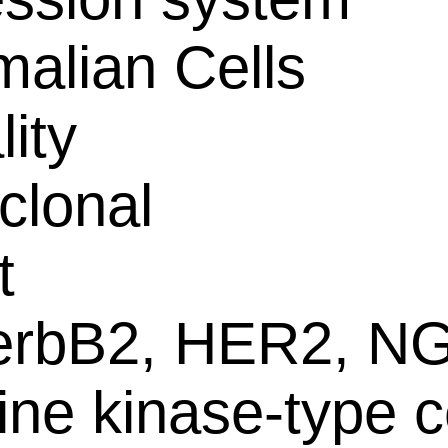
alian Cells
lity
clonal
t
erbB2, HER2, NG
ine kinase-type c