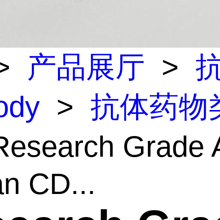
>
产品展厅
>
body
>
抗体药物
esearch Grade A
n CD...