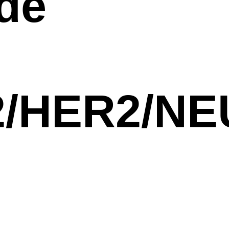
de
2/HER2/NE