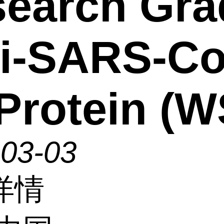
earch Gra
i-SARS-Co
Protein (W
-03-03
详情