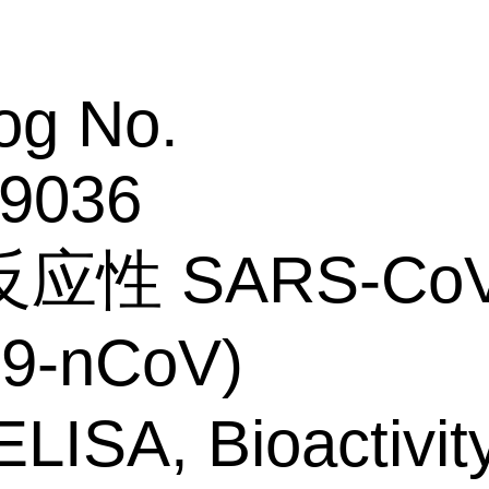
og No.
9036
反应性
SARS-CoV
19-nCoV)
ISA, Bioactivity