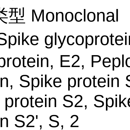
 Monoclonal
ike glycoprotei
protein, E2, Pep
in, Spike protein 
 protein S2, Spik
n S2', S, 2