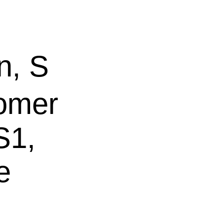
n, S
lomer
S1,
e