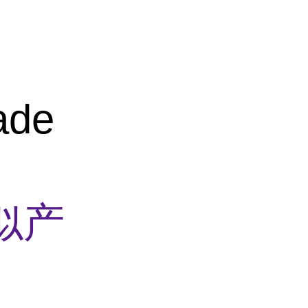
ade
似产