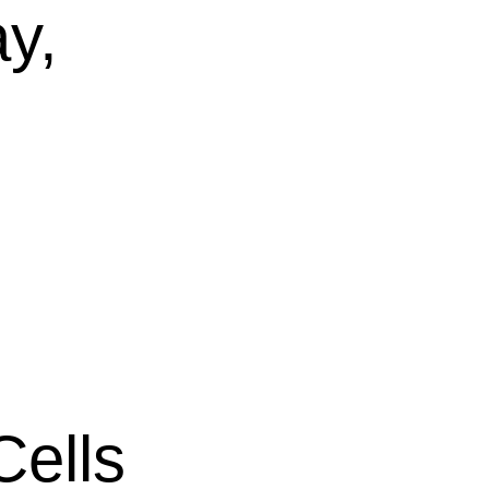
y,
ells