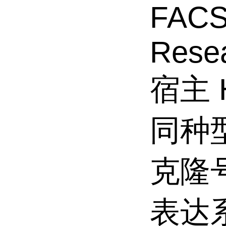
FACS,
Resea
宿主 
同种型
克隆号
表达系统