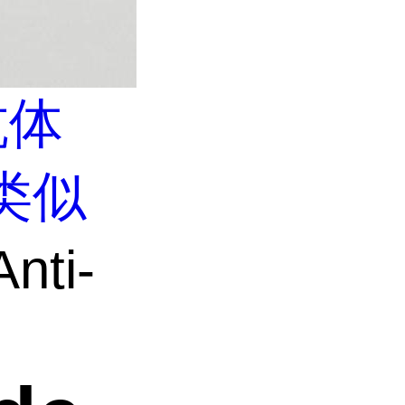
抗体
类似
nti-