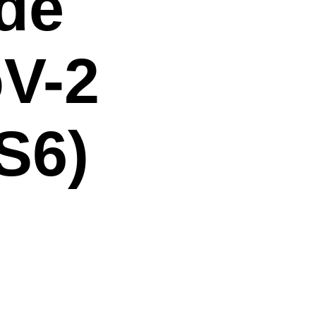
de
V-2
S6)