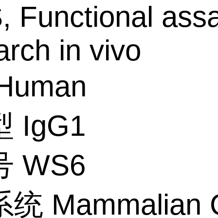
 Functional assa
rch in vivo
Human
 IgG1
 WS6
 Mammalian C