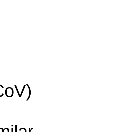
CoV)
ilar