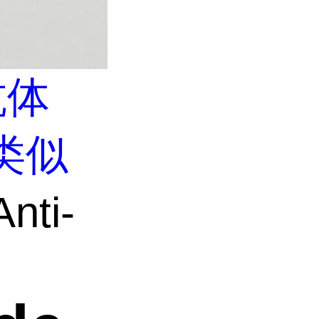
抗体
类似
nti-