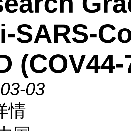
earch Gra
i-SARS-Co
D (COV44-
-03-03
详情