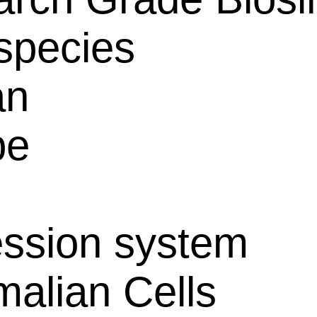
species
an
pe
ssion system
alian Cells