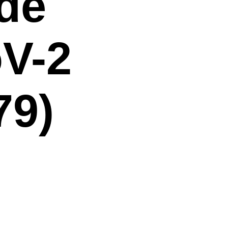
de
V-2
79)