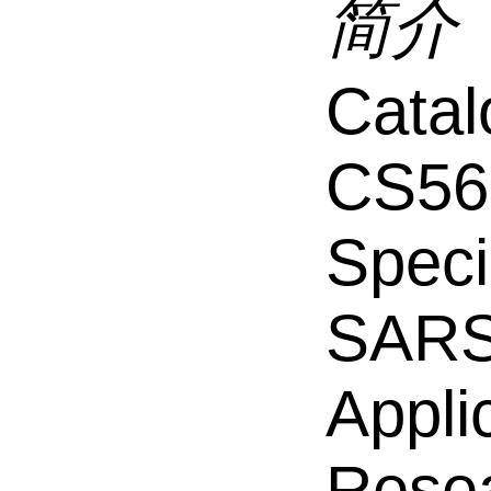
简介
Catal
CS56
Speci
SARS
Appli
Resea