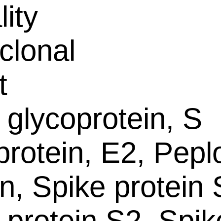
lity
clonal
t
 glycoprotein, S
protein, E2, Pep
in, Spike protein 
 protein S2, Spik