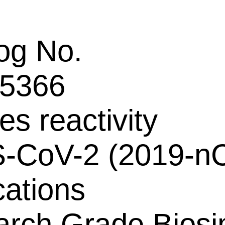
og No.
5366
es reactivity
-CoV-2 (2019-n
cations
rch Grade Biosim