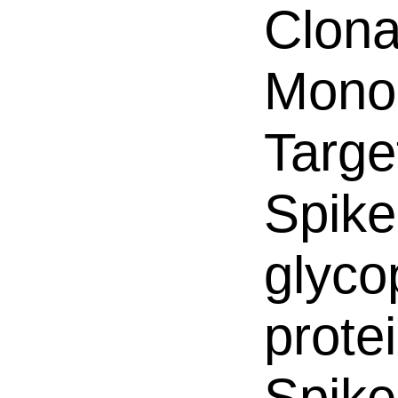
Clona
Mono
Targe
Spike
glyco
prote
Spike