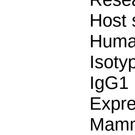
Host 
Hum
Isoty
IgG1
Expre
Mamm