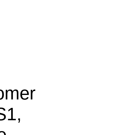
lomer
S1,
e