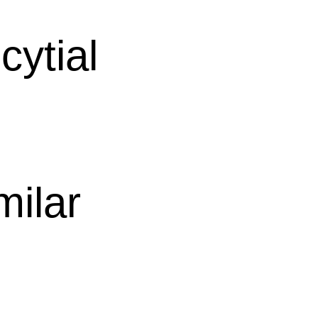
cytial
ilar