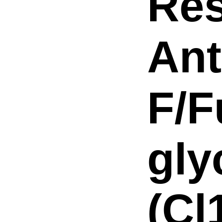
Res
Ant
F/F
gly
(Cl