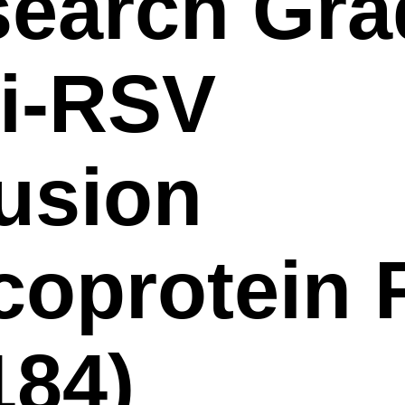
earch Gra
i-RSV
usion
coprotein 
184)