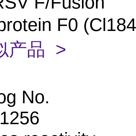
RSV F/Fusion
protein F0 (Cl18
似产品 >
og No.
1256