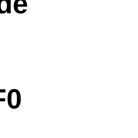
de
F0