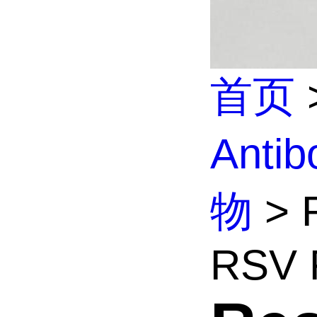
首页
Anti
物
> R
RSV F