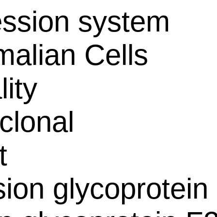
ssion system
alian Cells
lity
clonal
t
sion glycoprotein