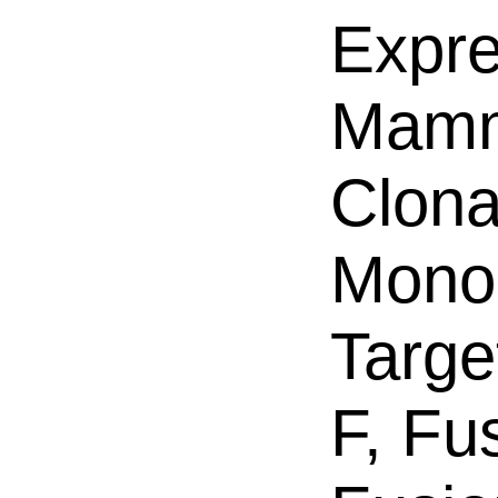
Expre
Mamm
Clona
Mono
Targe
F, Fu