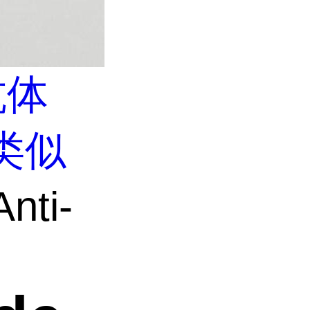
抗体
类似
nti-