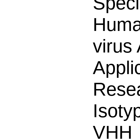
Speci
Human
virus 
Appli
Resea
Isoty
VHH