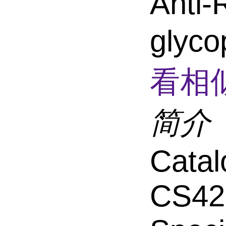
Anti-
glyco
看相
简介
Catal
CS42