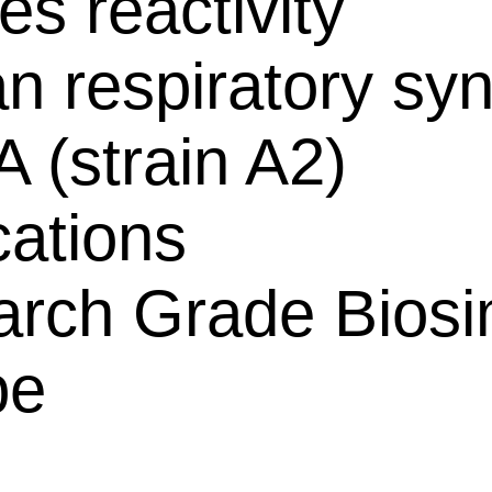
es reactivity
 respiratory syn
A (strain A2)
cations
rch Grade Biosim
pe