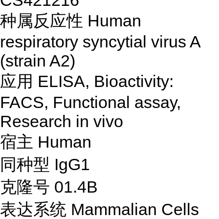
CS421216
种属反应性
Human
respiratory syncytial virus A
(strain A2)
应用 ELISA, Bioactivity:
FACS, Functional assay,
Research in vivo
宿主 Human
同种型 IgG1
克隆号 01.4B
表达系统 Mammalian Cells