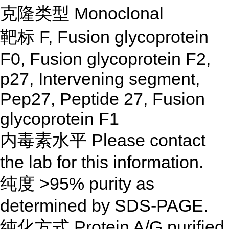
克隆类型 Monoclonal
靶标 F, Fusion glycoprotein
F0, Fusion glycoprotein F2,
p27, Intervening segment,
Pep27, Peptide 27, Fusion
glycoprotein F1
内毒素水平 Please contact
the lab for this information.
纯度 >95% purity as
determined by SDS-PAGE.
纯化方式 Protein A/G purified