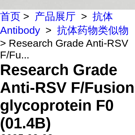
首页
>
产品展厅
>
抗体
Antibody
>
抗体药物类似物
> Research Grade Anti-RSV
F/Fu...
Research Grade
Anti-RSV F/Fusion
glycoprotein F0
(01.4B)