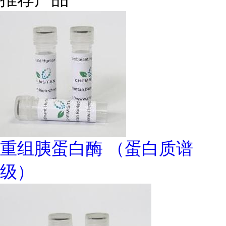
重组胰蛋白酶 （蛋白质谱
级）