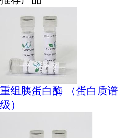
重组胰蛋白酶 （蛋白质谱
级）