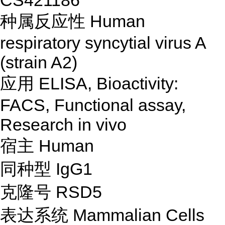
CS421186
种属反应性
Human
respiratory syncytial virus A
(strain A2)
应用 ELISA, Bioactivity:
FACS, Functional assay,
Research in vivo
宿主 Human
同种型 IgG1
克隆号 RSD5
表达系统 Mammalian Cells