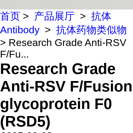
首页
>
产品展厅
>
抗体
Antibody
>
抗体药物类似物
> Research Grade Anti-RSV
F/Fu...
Research Grade
Anti-RSV F/Fusion
glycoprotein F0
(RSD5)