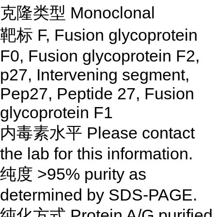
克隆类型 Monoclonal
靶标 F, Fusion glycoprotein
F0, Fusion glycoprotein F2,
p27, Intervening segment,
Pep27, Peptide 27, Fusion
glycoprotein F1
内毒素水平 Please contact
the lab for this information.
纯度 >95% purity as
determined by SDS-PAGE.
纯化方式 Protein A/G purified