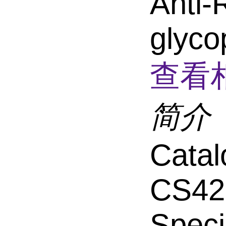
Anti-
glyco
查看
简介
Catal
CS42
Speci