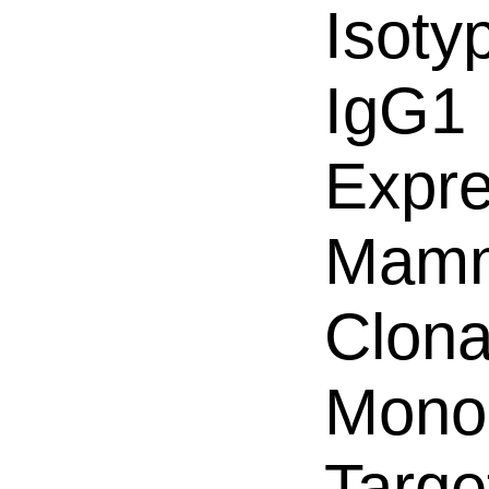
Isoty
IgG1
Expre
Mamm
Clona
Mono
Targe