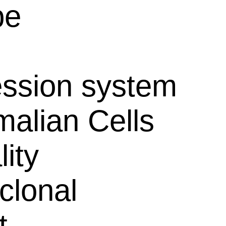
pe
ssion system
alian Cells
lity
clonal
t