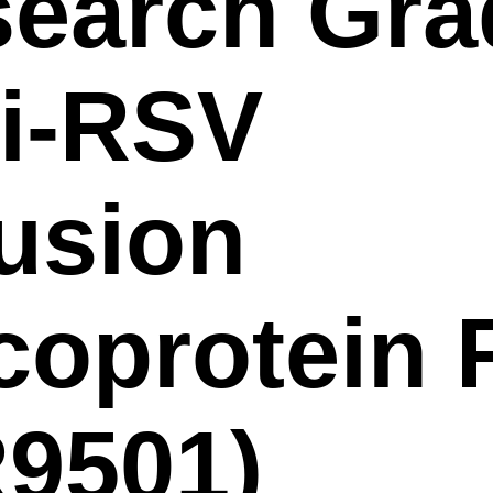
earch Gra
i-RSV
usion
coprotein 
9501)