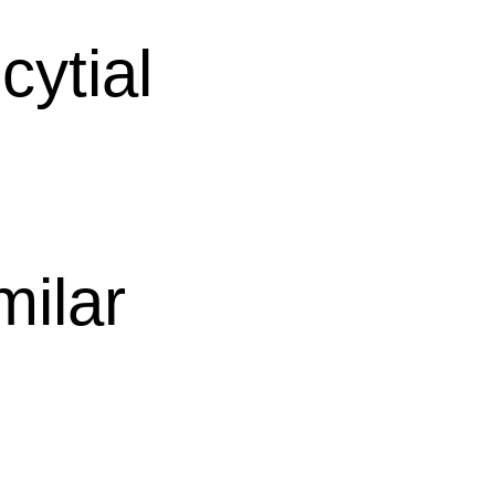
cytial
ilar