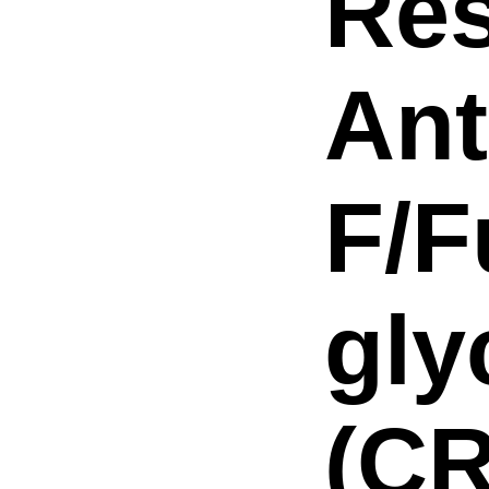
Res
Ant
F/F
gly
(CR