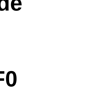
de
F0