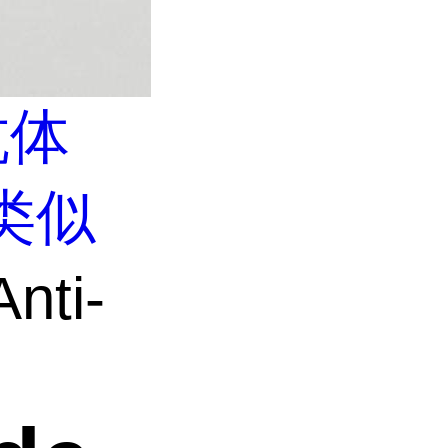
抗体
类似
nti-