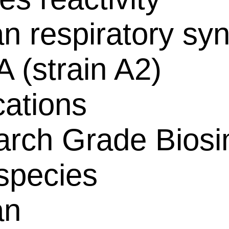
 respiratory syn
A (strain A2)
cations
rch Grade Biosim
species
an