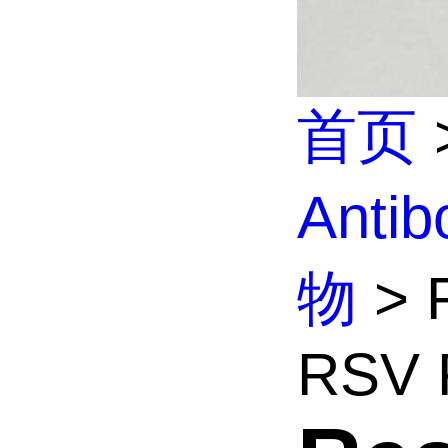
首页
Anti
物
> R
RSV F