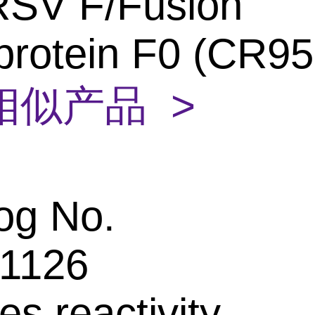
RSV F/Fusion
protein F0 (CR95
相似产品 >
og No.
1126
es reactivity