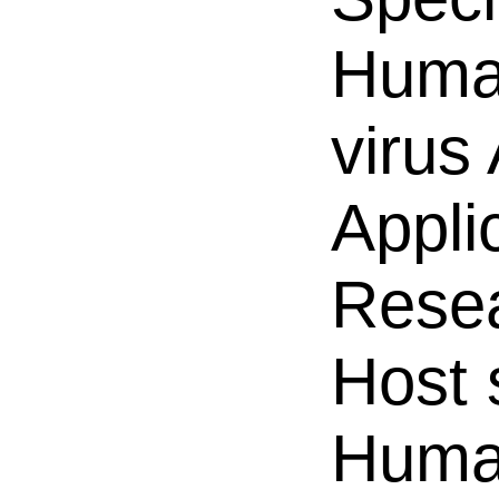
Human
virus 
Appli
Resea
Host 
Hum