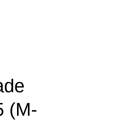
ade
 (M-