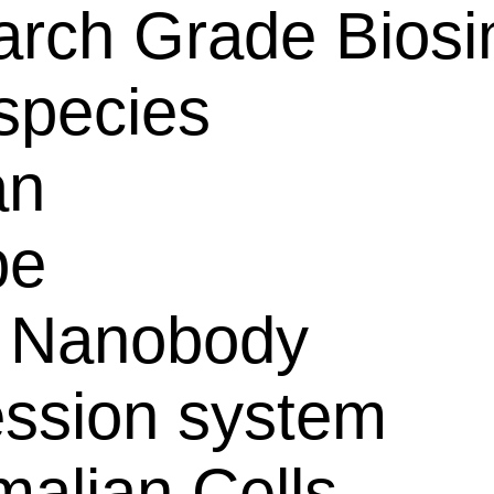
rch Grade Biosim
species
an
pe
 Nanobody
ssion system
alian Cells