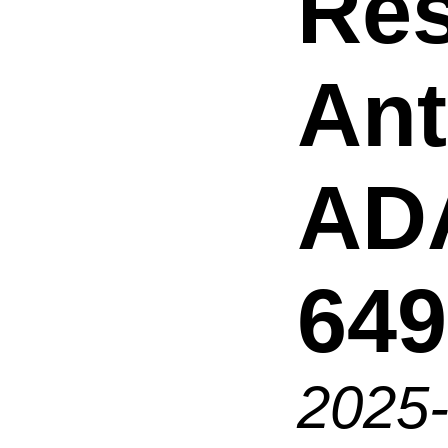
Res
An
AD
649
2025