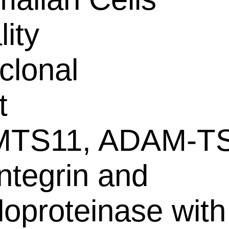
lity
clonal
t
TS11, ADAM-TS
integrin and
loproteinase with