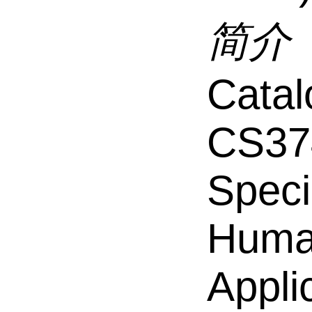
简介
Catal
CS37
Speci
Hum
Appli