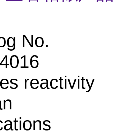
og No.
4016
es reactivity
an
cations