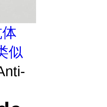
抗体
类似
nti-