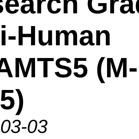
earch Gra
ti-Human
AMTS5 (M-
5)
-03-03