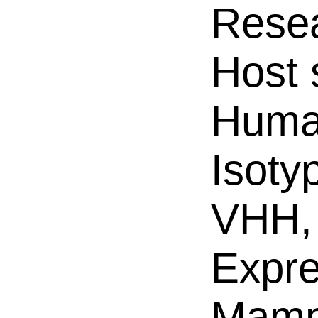
Resea
Host 
Hum
Isoty
VHH,
Expre
Mamm