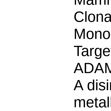
Clona
Mono
Targe
ADAM
A dis
metal