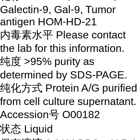
Galectin-9, Gal-9, Tumor
antigen HOM-HD-21
内毒素水平 Please contact
the lab for this information.
纯度 >95% purity as
determined by SDS-PAGE.
纯化方式 Protein A/G purified
from cell culture supernatant.
Accession号 O00182
状态 Liquid