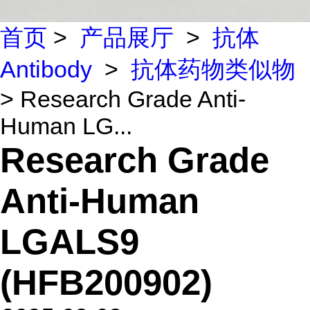
首页
>
产品展厅
>
抗体
Antibody
>
抗体药物类似物
> Research Grade Anti-
Human LG...
Research Grade
Anti-Human
LGALS9
(HFB200902)