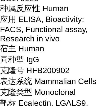
种属反应性
Human
应用 ELISA, Bioactivity:
FACS, Functional assay,
Research in vivo
宿主 Human
同种型 IgG
克隆号 HFB200902
表达系统 Mammalian Cells
克隆类型 Monoclonal
靶标 Ecalectin, LGALS9,