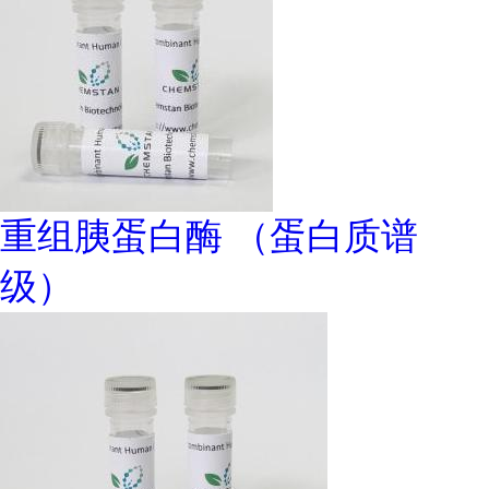
重组胰蛋白酶 （蛋白质谱
级）