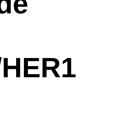
de
/HER1