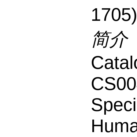
1705
简介
Catal
CS00
Speci
Hum