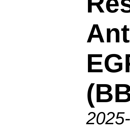
Res
An
EG
(BB
2025