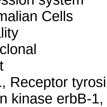
alian Cells
lity
clonal
t
 Receptor tyrosi
in kinase erbB-1,