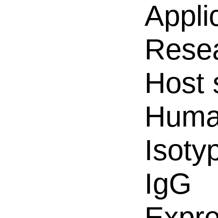
Appli
Resea
Host 
Hum
Isoty
IgG
Expre