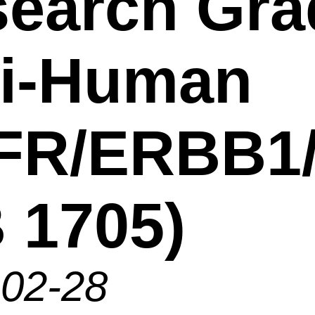
earch Gra
ti-Human
FR/ERBB1
 1705)
-02-28