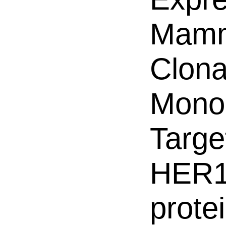
Mamm
Clona
Mono
Targe
HER1,
prote