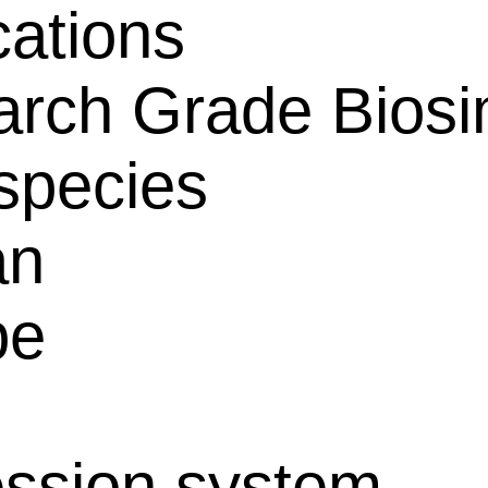
cations
rch Grade Biosim
species
an
pe
ssion system