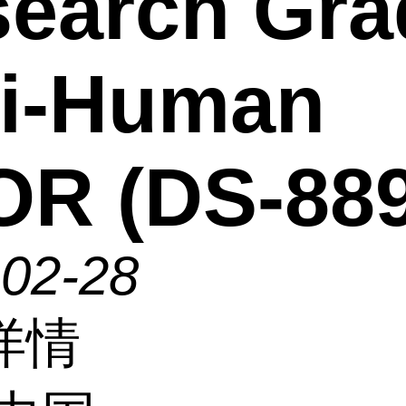
earch Gra
ti-Human
R (DS-889
-02-28
详情