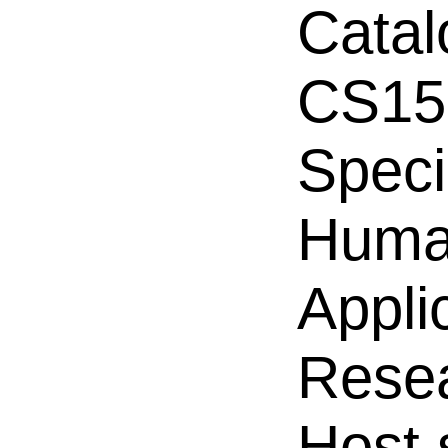
Catal
CS15
Speci
Hum
Appli
Resea
Host 