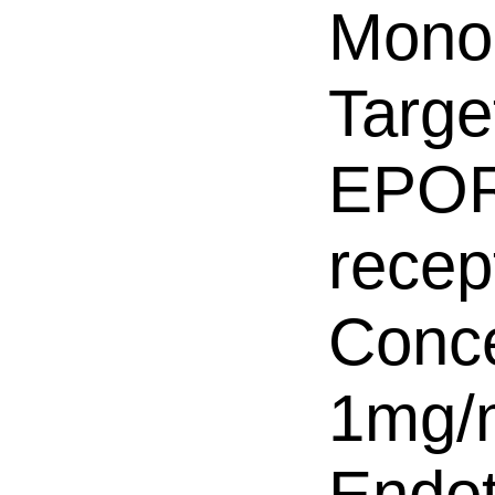
Mono
Targe
EPOR,
recep
Conce
1mg/
Endot