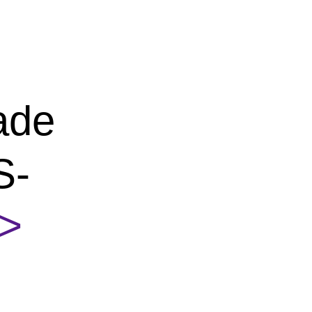
ade
S-
>