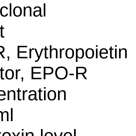
clonal
t
 Erythropoietin
tor, EPO-R
ntration
ml
oxin level