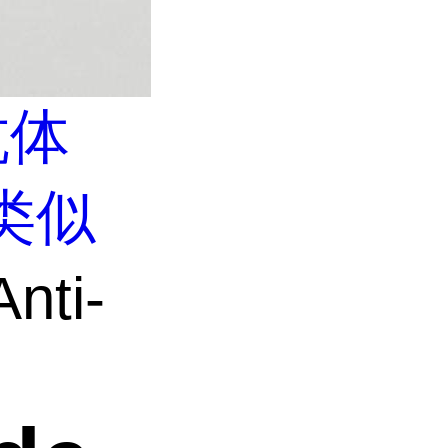
抗体
类似
nti-