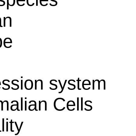
an
pe
ssion system
alian Cells
lity