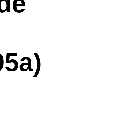
de
5a)