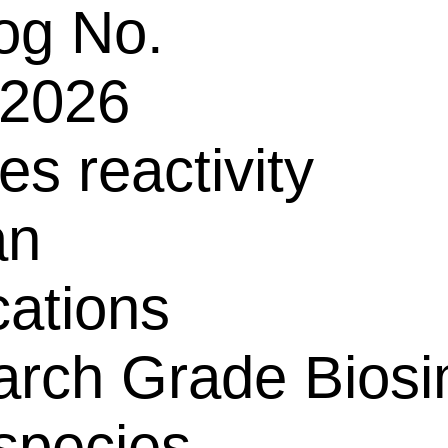
og No.
2026
es reactivity
an
cations
rch Grade Biosim
species