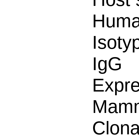
Hum
Isoty
IgG
Expre
Mamm
Clona