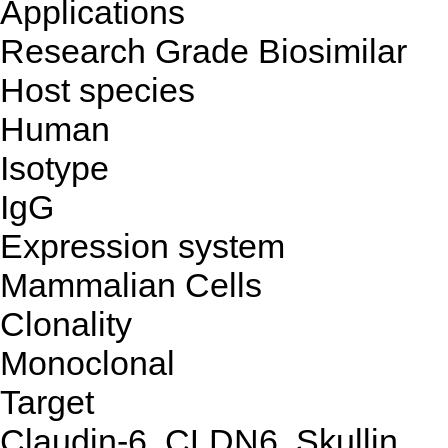
Applications
Research Grade Biosimilar
Host species
Human
Isotype
IgG
Expression system
Mammalian Cells
Clonality
Monoclonal
Target
Claudin-6, CLDN6, Skullin