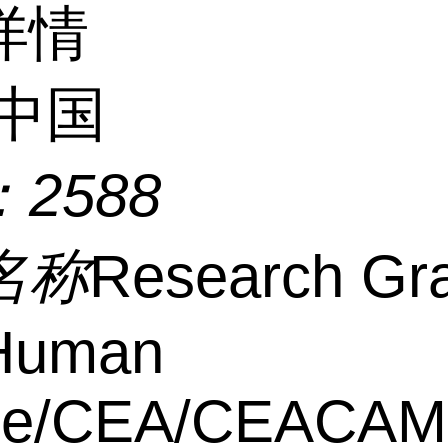
详情
中国
：
2588
名称
Research Gr
-Human
e/CEA/CEACAM