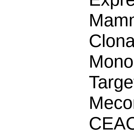
Mamm
Clona
Mono
Targe
Mecon
CEAC