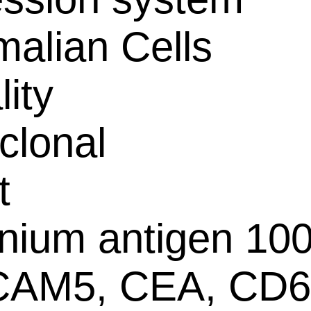
alian Cells
lity
clonal
t
ium antigen 100
AM5, CEA, CD6