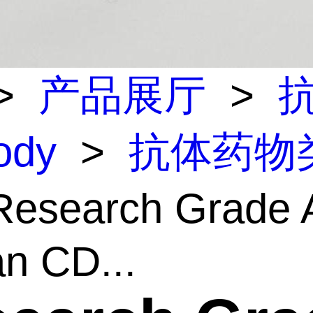
>
产品展厅
>
body
>
抗体药物
esearch Grade A
n CD...