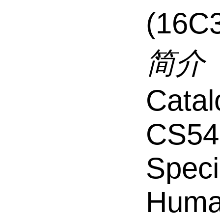
(16C
简介
Catal
CS54
Speci
Hum