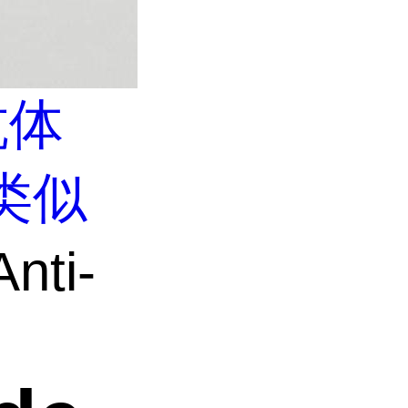
抗体
类似
nti-