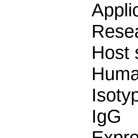
Appli
Resea
Host 
Hum
Isoty
IgG
Expre