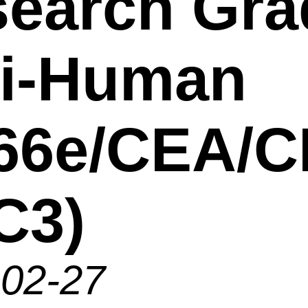
earch Gra
ti-Human
66e/CEA/
C3)
-02-27