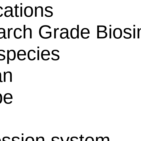
cations
rch Grade Biosim
species
an
pe
ssion system