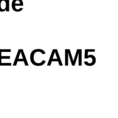
de
CEACAM5