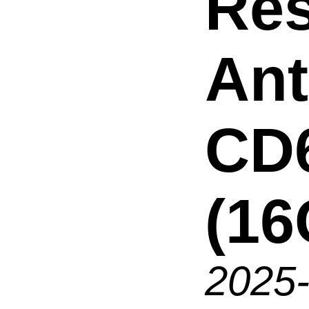
Res
An
CD
(16
2025