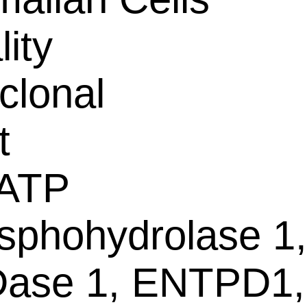
lity
clonal
t
-ATP
sphohydrolase 1,
ase 1, ENTPD1,