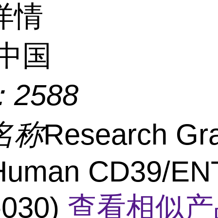
详情
中国
：
2588
名称
Research Gr
-Human CD39/E
-030)
查看相似产