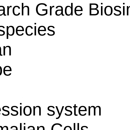
rch Grade Biosim
species
an
pe
ssion system
alian Cells