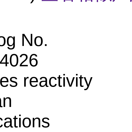
og No.
4026
es reactivity
an
cations