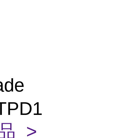
ade
NTPD1
品 >