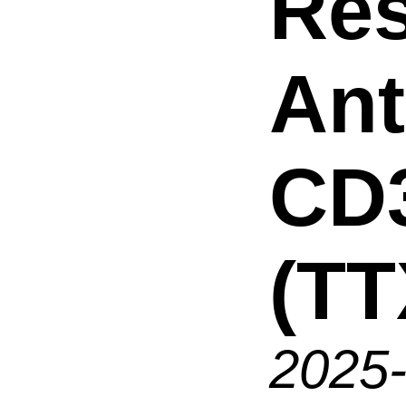
Res
An
CD
(TT
2025