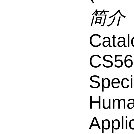
简介
Catal
CS56
Speci
Hum
Appli