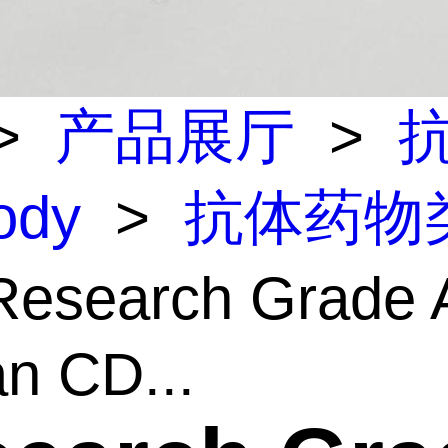
>
产品展厅
>
body
>
抗体药物
esearch Grade A
n CD...