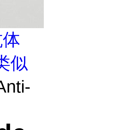
抗体
类似
nti-