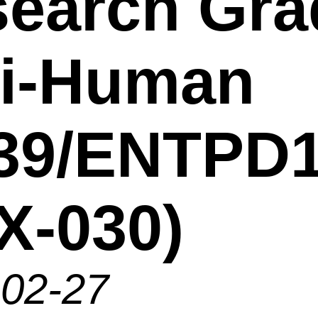
earch Gra
ti-Human
39/ENTPD
X-030)
-02-27