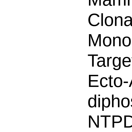
Clona
Mono
Targe
Ecto
dipho
NTPD