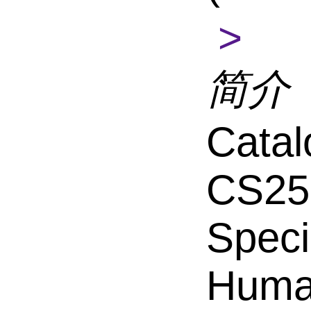
>
简介
Catal
CS25
Speci
Hum