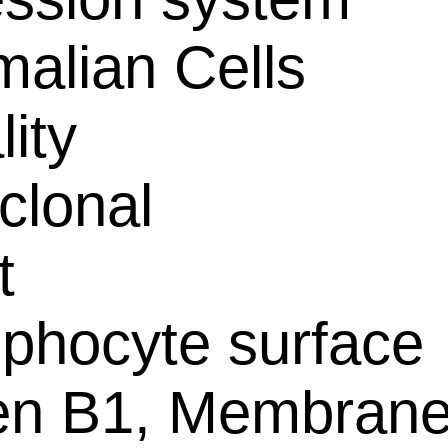
alian Cells
lity
clonal
t
phocyte surface
en B1, Membrane