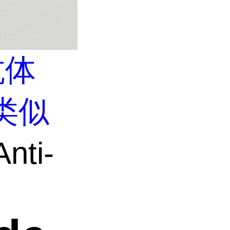
抗体
类似
nti-