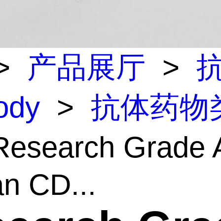
>
产品展厅
>
body
>
抗体药物
esearch Grade A
n CD...