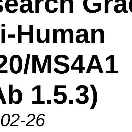
earch Gra
ti-Human
20/MS4A1
b 1.5.3)
-02-26