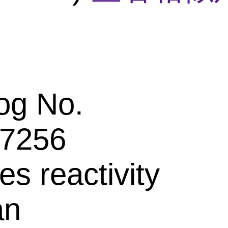
og No.
7256
es reactivity
an