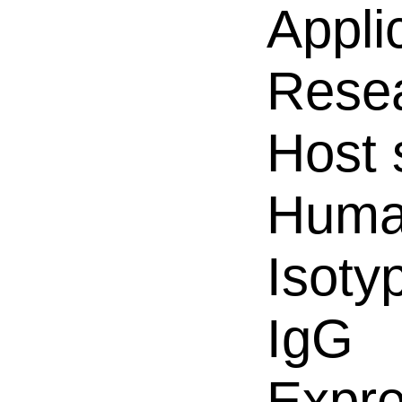
Appli
Resea
Host 
Hum
Isoty
IgG
Expre