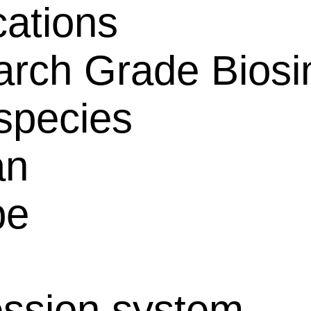
cations
rch Grade Biosim
species
an
pe
ssion system