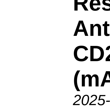
Res
An
CD
(mA
2025