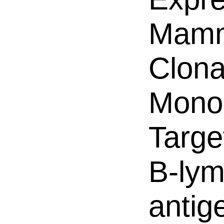
Mamm
Clona
Mono
Targe
B-lym
antig