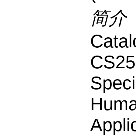
简介
Catal
CS25
Speci
Hum
Appli