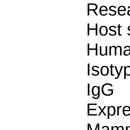
Resea
Host 
Hum
Isoty
IgG
Expre
Mamm