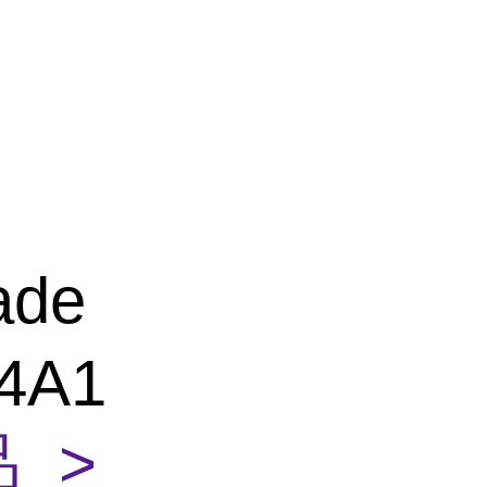
ade
4A1
 >