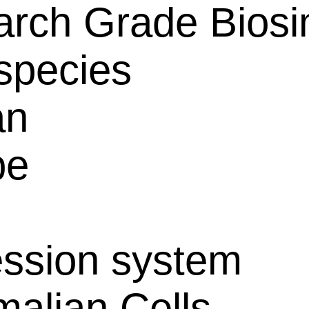
rch Grade Biosim
species
an
pe
ssion system
alian Cells