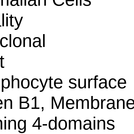
lity
clonal
t
phocyte surface
en B1, Membrane
ing 4-domains