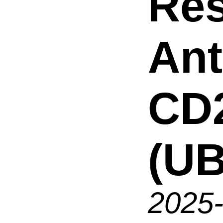
Res
An
CD
(UB
2025