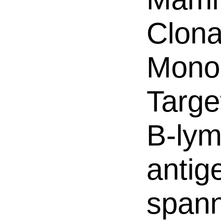
Clona
Mono
Targe
B-lym
antig
spann