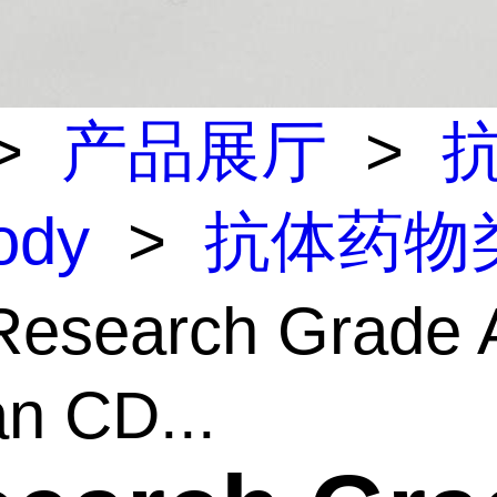
>
产品展厅
>
body
>
抗体药物
esearch Grade A
n CD...