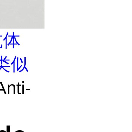
抗体
类似
nti-