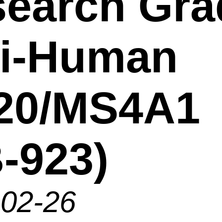
earch Gra
ti-Human
20/MS4A1
-923)
-02-26