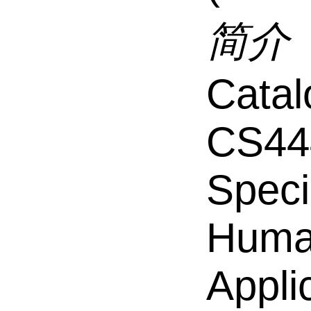
简介
Catal
CS44
Speci
Hum
Appli