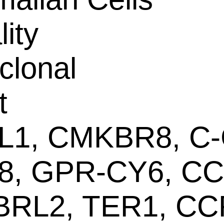
lity
clonal
t
L1, CMKBR8, C
8, GPR-CY6, CC
RL2, TER1, CC