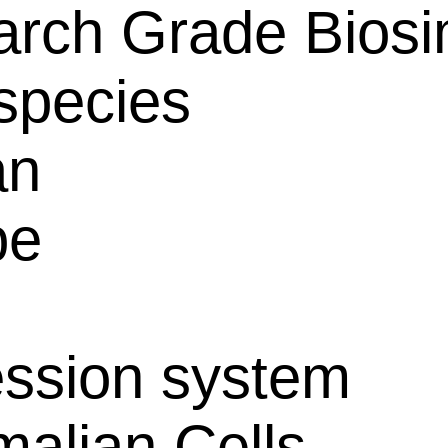
rch Grade Biosim
species
an
pe
ssion system
alian Cells