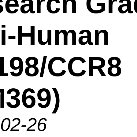
earch Gra
ti-Human
198/CCR8
369)
-02-26