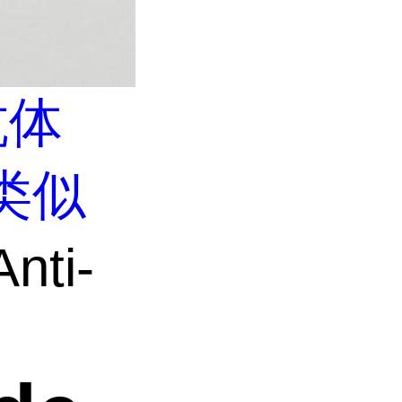
抗体
类似
nti-