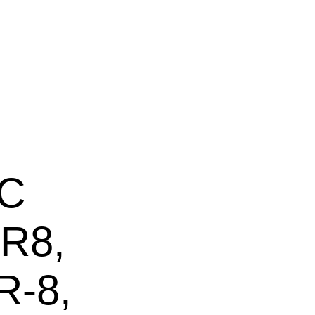
-C
R8,
R-8,