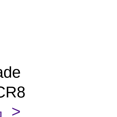
ade
CR8
 >