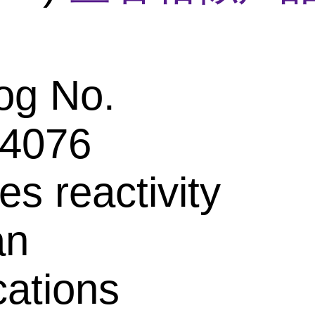
og No.
4076
es reactivity
an
cations