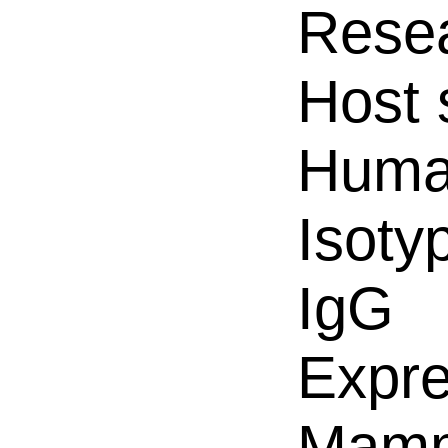
Resea
Host 
Hum
Isoty
IgG
Expre
Mamm