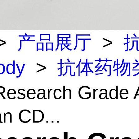
>
产品展厅
>
body
>
抗体药物
esearch Grade A
n CD...