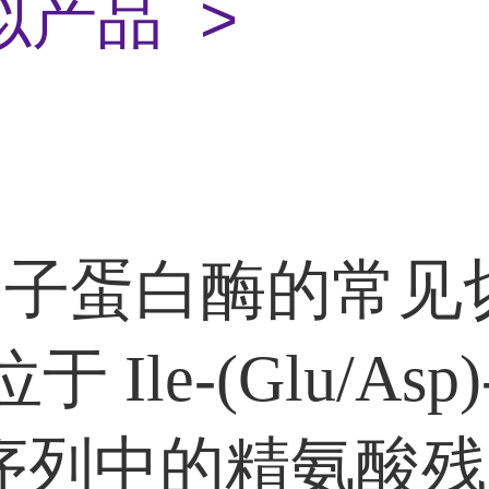
似产品 >
 因子蛋白酶的常见
 Ile-(Glu/Asp)-
g 序列中的精氨酸