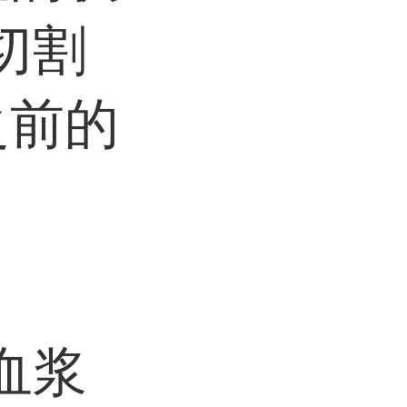
切割
之前的
血浆