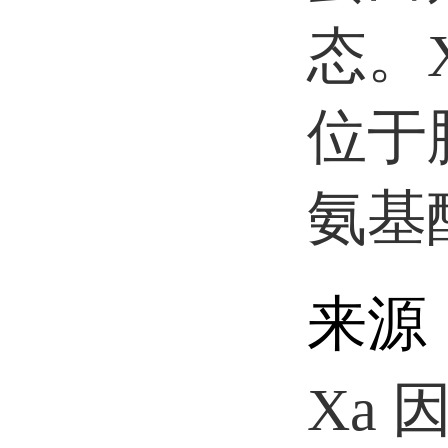
态。
位于
氨基
来源
Xa