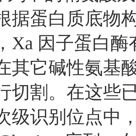
根据蛋白质底物
，Xa 因子蛋白酶
在其它碱性氨基
行切割。在这些
次级识别位点中