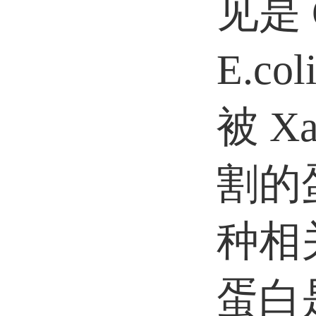
见是 
E.c
被 
割的
种相
蛋白