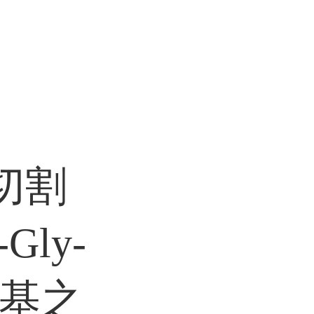
切割
Gly-
残基之