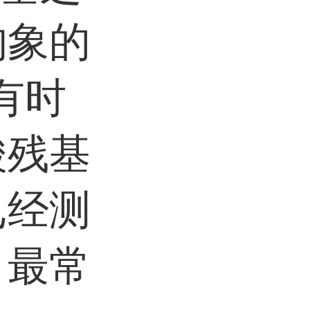
构象的
有时
酸残基
已经测
，最常