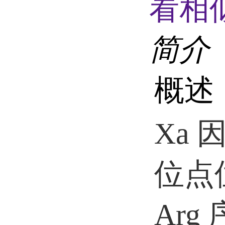
看相
简介
概述
Xa
位点位于
Ar