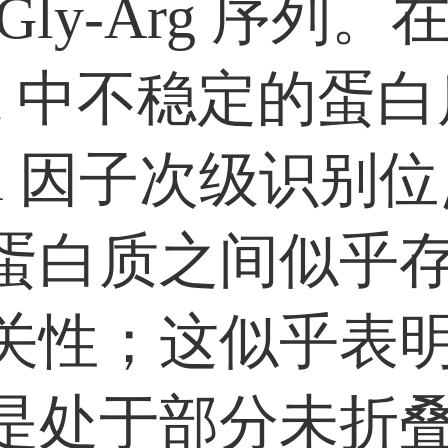
Gly-Arg 序列。
oli 中不稳定的蛋
Xa 因子次级识别
蛋白质之间似乎
关性；这似乎表
是处于部分未折