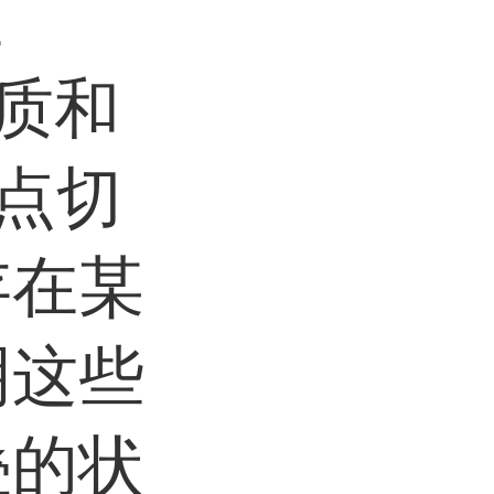
在
白质和
位点切
存在某
明这些
叠的状