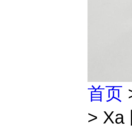
首页
> X